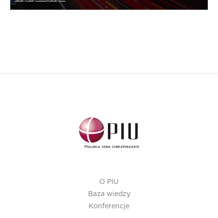
O PIU
Baza wiedzy
Konferencje