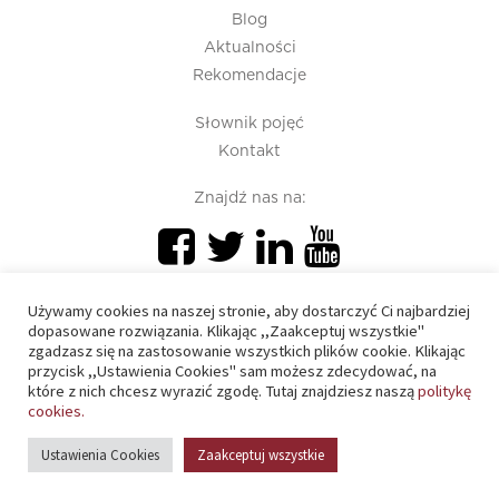
Blog
Aktualności
Rekomendacje
Słownik pojęć
Kontakt
Znajdź nas na:
Używamy cookies na naszej stronie, aby dostarczyć Ci najbardziej
dopasowane rozwiązania. Klikając ,,Zaakceptuj wszystkie"
zgadzasz się na zastosowanie wszystkich plików cookie. Klikając
przycisk ,,Ustawienia Cookies" sam możesz zdecydować, na
PIU 2020 © All right reserved
które z nich chcesz wyrazić zgodę. Tutaj znajdziesz naszą
politykę
cookies.
Polityka prywatności
Ustawienia Cookies
Zaakceptuj wszystkie
Polityka cookies