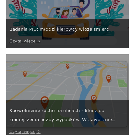
Badania PIU: młodzi kierowcy wiozą śmierć
Czytaj więcej >
Spowolnienie ruchu na ulicach – klucz do
zmniejszenia liczby wypadków. W Jaworznie
działa!
Czytaj więcej >