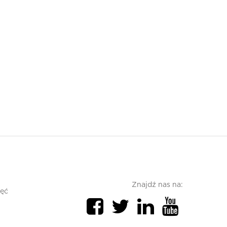
Znajdź nas na:
jęć