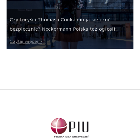
Czy turyści Thomasa Cooka mogą się czuć
bezpiecznie? Neckermann Polska też ogłosił
upadłość – co dalej?
Czytaj więcej >