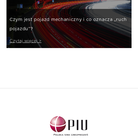
Czym jest pojazd mechaniczny i co oznacza „ruch
pojazdu”?
Czytaj więcej >