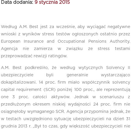
Data dodania:
9 stycznia 2015
Według A.M. Best jest za wcześnie, aby wyciągać negatywne
wnioski z wyników stress testów ogłoszonych ostatnio przez
European Insurance and Occupational Pensions Authority.
Agencja nie zamierza w związku ze stress testami
przeprowadzać rewizji ratingów.
A.M. Best podkreśliło, że według wytycznych Solvency II
ubezpieczyciele byli generalnie wystarczająco
dokapitalizowani. 14 proc. firm miało współczynnik solvency
capital requirement (SCR) poniżej 100 proc., ale reprezentują
one 3 proc. całości aktywów. Jednak w scenariuszu z
przedłużonym okresem niskiej wydajności 24 proc. firm nie
osiągnęłoby wymaganego SCR. Agencja przypomina jednak, że
w testach uwzględniono sytuację ubezpieczycieli na dzień 31
grudnia 2013 r. „Był to czas, gdy większość ubezpieczycieli nie