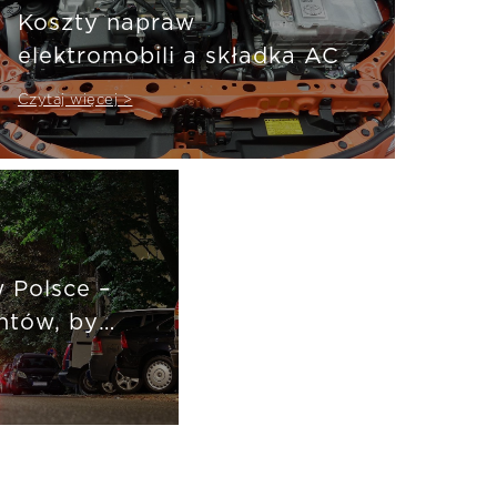
Koszty napraw
elektromobili a składka AC
Czytaj więcej >
 Polsce –
entów, by
łasność?