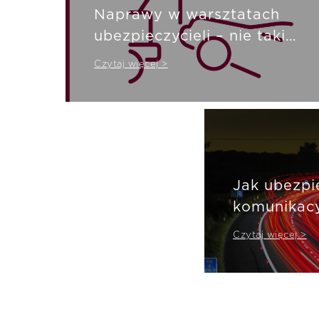
Naprawy w warsztatach
ubezpieczycieli – nie taki
diabeł… jak go malują? A
Czytaj więcej >
nawet bardzo użyteczny!
Jak ubezpi
komunikac
nas motyw
Czytaj więcej >
bezpieczne