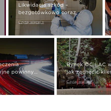
Likwidacja szkód –
bezgotówkowo coraz
częściej
Czytaj więcej >
eczenia
Rynek OC i AC w
yjne powinny
jak zachęcić kli
ować do
dbali o swoją w
Czytaj więcej >
j jazdy?