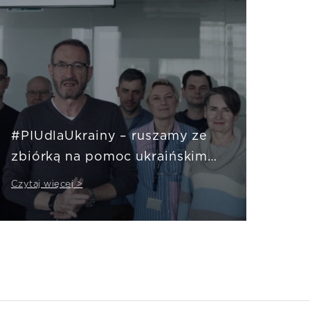
#PIUdlaUkrainy – ruszamy ze
zbiórką na pomoc ukraińskim
szpitalom
Czytaj więcej >