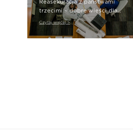
Reasekuracja z państwami
trzecimi – dobre wieści dla
rynku!
Czytaj więcej >