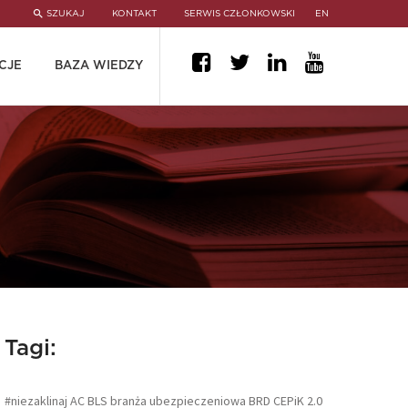
SZUKAJ
KONTAKT
SERWIS CZŁONKOWSKI
EN
CJE
BAZA WIEDZY
Tagi:
#niezaklinaj
AC
BLS
branża ubezpieczeniowa
BRD
CEPiK 2.0