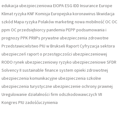
edukacja ubezpieczeniowa
EIOPA
ESG
IDD
Insurance Europe
Klimat ryzyka
KNF
Komisja Europejska
koronawirus
likwidacja
szkód
Mapa ryzyka Polaków
marketing
nowa mobilność
OC
OC
ppm
OC przedsiębiorcy
pandemia
PEPP
podsumowania i
prognozy
PPK
PRIIPs
prywatne ubezpieczenia zdrowotne
Przedstawicielstwo PIU w Brukseli
Raport Cyfryzacja sektora
ubezpieczeń
raport o przestępczości ubezpieczeniowej
RODO
rynek ubezpieczeniowy
ryzyko ubezpieczeniowe
SFDR
Solvency II
sustainable finance
system opieki zdrowotnej
ubezpieczenia komunikacyjne
ubezpieczenia szkolne
ubezpieczenia turystyczne
ubezpieczenie ochrony prawnej
Uregulowanie działalności firm odszkodowawczych
VII
Kongres PIU
zadośćuczynienia