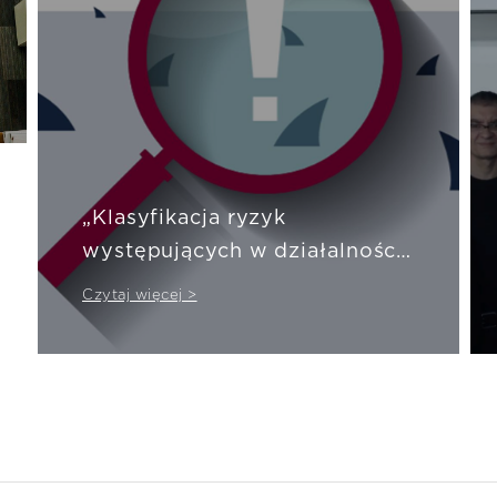
„Klasyfikacja ryzyk
występujących w działalności
zakładów ubezpieczeń” –
Czytaj więcej >
dlaczego warto zapoznać się
z publikacją