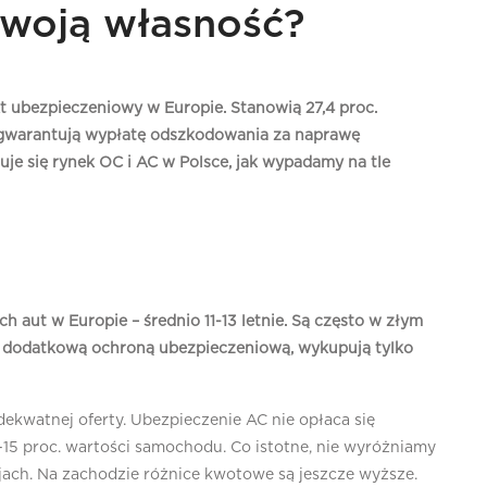
 swoją własność?
t ubezpieczeniowy w Europie. Stanowią 27,4 proc.
 gwarantują wypłatę odszkodowania za naprawę
e się rynek OC i AC w Polsce, jak wypadamy na tle
h aut w Europie – średnio 11-13 letnie. Są często w złym
ni dodatkową ochroną ubezpieczeniową, wykupują tylko
adekwatnej oferty. Ubezpieczenie AC nie opłaca się
0-15 proc. wartości samochodu. Co istotne, nie wyróżniamy
rajach. Na zachodzie różnice kwotowe są jeszcze wyższe.