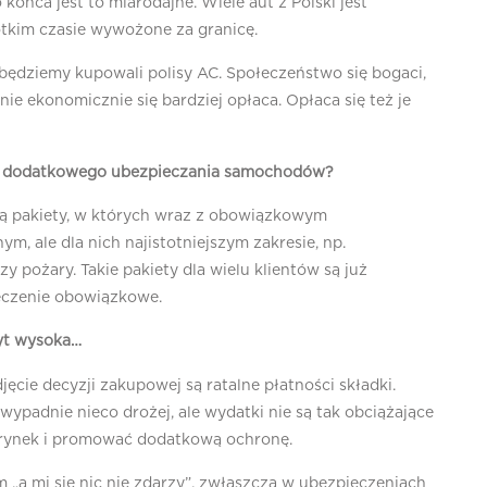
końca jest to miarodajne. Wiele aut z Polski jest
ótkim czasie wywożone za granicę.
 będziemy kupowali polisy AC. Społeczeństwo się bogaci,
e ekonomicznie się bardziej opłaca. Opłaca się też je
o dodatkowego ubezpieczania samochodów?
są pakiety, w których wraz z obowiązkowym
 ale dla nich najistotniejszym zakresie, np.
 pożary. Takie pakiety dla wielu klientów są już
ieczenie obowiązkowe.
byt wysoka…
cie decyzji zakupowej są ratalne płatności składki.
 wypadnie nieco drożej, ale wydatki nie są tak obciążające
ć rynek i promować dodatkową ochronę.
 „a mi się nic nie zdarzy”, zwłaszcza w ubezpieczeniach