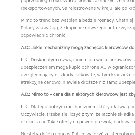
poprzedniego roku. Warto jednak zaznaczyć, że nie do 
reeksportowanych. Są rejestrowane w kraju, ale po kr
Mimo to trend bez wątpienia będzie rosnący. Chętniej
Polacy zauważają, że kupienie nowszego auta zwyczajni
odpowiednio chronić.
A.D.: Jakie mechanizmy mogą zachęcać kierowców d
Ł.K.: Doskonałym rozwiązaniem dla wielu kierowców 
ubezpieczeniem mogą kupić ochronę AC w ograniczonym,
uwzględniającym szkody całkowite, w tym kradzieże czy
atrakcyjne cenowo, niewiele droższe niż samo ubezp
A.D.: Mimo to – cena dla niektórych kierowców jest z
Ł.K.: Dlatego dobrym mechanizmem, który ułatwia podję
Oczywiście, trzeba się liczyć z tym, że łącznie składka
dla kieszeni. Takie oferty na pewno pozwolą budowa
Niestety, dość trudno w Polsce walczyć ze stereotypem