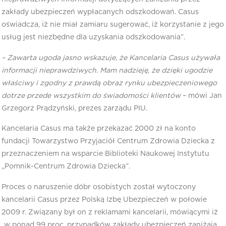
zakłady ubezpieczeń wypłacanych odszkodowań. Casus
oświadcza, iż nie miał zamiaru sugerować, iż korzystanie z jego
usług jest niezbędne dla uzyskania odszkodowania”.
– Zawarta ugoda jasno wskazuje, że Kancelaria Casus używała
informacji nieprawdziwych. Mam nadzieję, że dzięki ugodzie
właściwy i zgodny z prawdą obraz rynku ubezpieczeniowego
dotrze przede wszystkim do świadomości klientów
– mówi Jan
Grzegorz Prądzyński, prezes zarządu PIU.
Kancelaria Casus ma także przekazać 2000 zł na konto
fundacji Towarzystwo Przyjaciół Centrum Zdrowia Dziecka z
przeznaczeniem na wsparcie Biblioteki Naukowej Instytutu
„Pomnik-Centrum Zdrowia Dziecka”.
Proces o naruszenie dóbr osobistych został wytoczony
kancelarii Casus przez Polską Izbę Ubezpieczeń w połowie
2009 r. Związany był on z reklamami kancelarii, mówiącymi iż
„w ponad 99 proc. przypadków zakłady ubezpieczeń zaniżają