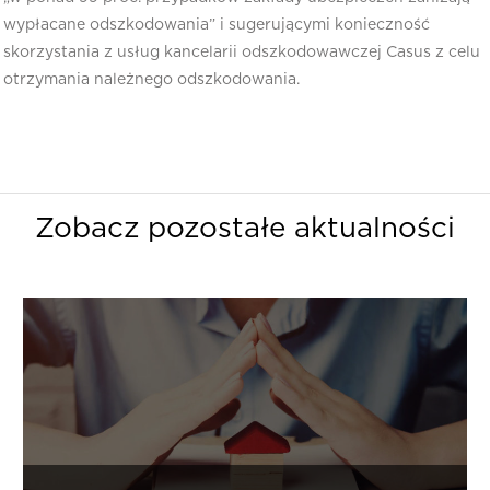
wypłacane odszkodowania” i sugerującymi konieczność
skorzystania z usług kancelarii odszkodowawczej Casus z celu
otrzymania należnego odszkodowania.
Zobacz pozostałe aktualności