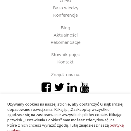
O PIU
Baza wiedzy
Konferencje
Blog
Aktualności
Rekomendacje
Słownik pojęć
Kontakt
Znajdź nas na:
Używamy cookies na naszej stronie, aby dostarczyć Ci najbardziej
dopasowane rozwiązania. Klikając ,,Zaakceptuj wszystkie"
zgadzasz się na zastosowanie wszystkich plików cookie. Klikając
przycisk ,,Ustawienia Cookies" sam możesz zdecydować, na
PIU 2020 © All right reserved
które z nich chcesz wyrazić zgodę. Tutaj znajdziesz naszą
politykę
cookies.