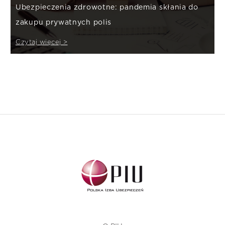
Ubezpieczenia zdrowotne: pandemia skłania do
zakupu prywatnych polis
Czytaj więcej >