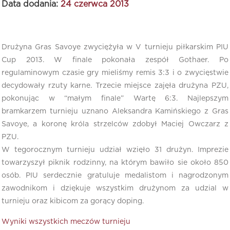
Data dodania:
24 czerwca 2013
Drużyna Gras Savoye zwyciężyła w V turnieju piłkarskim PIU
Cup 2013. W finale pokonała zespół Gothaer. Po
regulaminowym czasie gry mieliśmy remis 3:3 i o zwycięstwie
decydowały rzuty karne. Trzecie miejsce zajęła drużyna PZU,
pokonując w “małym finale” Wartę 6:3. Najlepszym
bramkarzem turnieju uznano Aleksandra Kamińskiego z Gras
Savoye, a koronę króla strzelców zdobył Maciej Owczarz z
PZU.
W tegorocznym turnieju udział wzięło 31 drużyn. Imprezie
towarzyszył piknik rodzinny, na którym bawiło sie około 850
osób. PIU serdecznie gratuluje medalistom i nagrodzonym
zawodnikom i dziękuje wszystkim drużynom za udzial w
turnieju oraz kibicom za gorący doping.
Wyniki wszystkich meczów turnieju