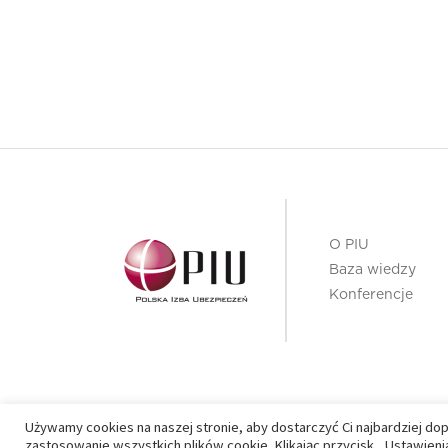
O PIU
Baza wiedzy
Konferencje
Używamy cookies na naszej stronie, aby dostarczyć Ci najbardziej do
PIU 2020 © All right reserved
zastosowanie wszystkich plików cookie. Klikając przycisk ,,Ustawie