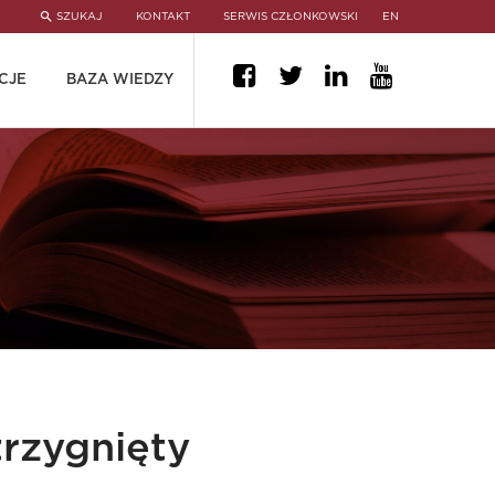
SZUKAJ
KONTAKT
SERWIS CZŁONKOWSKI
EN
CJE
BAZA WIEDZY
trzygnięty