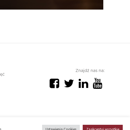
Znajdź nas na:
jęć
Polityka prywatności
Polityka cookies
ę.
Ustawienia Cookies
Zaakceptuj wszystkie