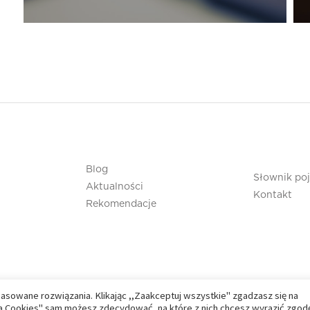
Blog
Słownik po
Aktualności
Kontakt
Rekomendacje
pasowane rozwiązania. Klikając ,,Zaakceptuj wszystkie" zgadzasz się na
nia Cookies" sam możesz zdecydować, na które z nich chcesz wyrazić zgod