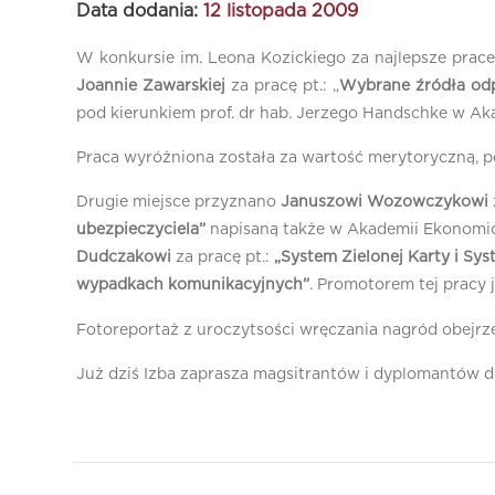
Data dodania:
12 listopada 2009
W konkursie im. Leona Kozickiego za najlepsze prac
Joannie Zawarskiej
za pracę pt.: „
Wybrane źródła odp
pod kierunkiem prof. dr hab. Jerzego Handschke w A
Praca wyróżniona została za wartość merytoryczną, po
Drugie miejsce przyznano
Januszowi Wozowczykowi
ubezpieczyciela”
napisaną także w Akademii Ekonomicz
Dudczakowi
za pracę pt.:
„System Zielonej Karty i S
wypadkach komunikacyjnych”
. Promotorem tej pracy 
Fotoreportaż z uroczytsości wręczania nagród obejr
Już dziś Izba zaprasza magsitrantów i dyplomantów do