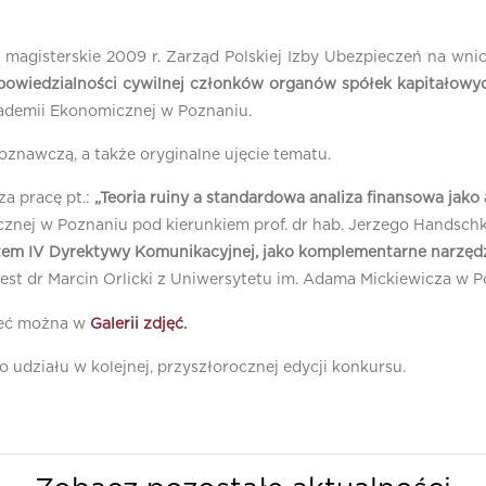
e magisterskie 2009 r. Zarząd Polskiej Izby Ubezpieczeń na wn
owiedzialności cywilnej członków organów spółek kapitałowyc
kademii Ekonomicznej w Poznaniu.
znawczą, a także oryginalne ujęcie tematu.
za pracę pt.:
„Teoria ruiny a standardowa analiza finansowa jako
nej w Poznaniu pod kierunkiem prof. dr hab. Jerzego Handschk
ystem IV Dyrektywy Komunikacyjnej, jako komplementarne narzę
jest dr Marcin Orlicki z Uniwersytetu im. Adama Mickiewicza w P
zeć można w
Galerii zdjęć
.
 udziału w kolejnej, przyszłorocznej edycji konkursu.