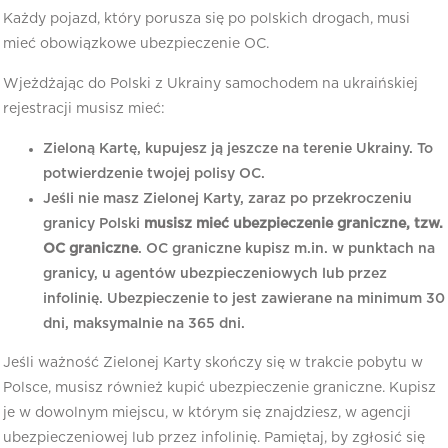
Każdy pojazd, który porusza się po polskich drogach, musi
mieć obowiązkowe ubezpieczenie OC.
Wjeżdżając do Polski z Ukrainy samochodem na ukraińskiej
rejestracji musisz mieć:
Zieloną Kartę, kupujesz ją jeszcze na terenie Ukrainy. To
potwierdzenie twojej polisy OC.
Jeśli nie masz Zielonej Karty, zaraz po przekroczeniu
granicy Polski
musisz mieć ubezpieczenie graniczne, tzw.
OC graniczne
. OC graniczne kupisz m.in. w punktach na
granicy, u agentów ubezpieczeniowych lub przez
infolinię. Ubezpieczenie to jest zawierane na minimum 30
dni, maksymalnie na 365 dni.
Jeśli ważność Zielonej Karty skończy się w trakcie pobytu w
Polsce, musisz również kupić ubezpieczenie graniczne. Kupisz
je w dowolnym miejscu, w którym się znajdziesz, w agencji
ubezpieczeniowej lub przez infolinię. Pamiętaj, by zgłosić się