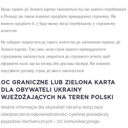
Якщо термін дії Зеленої картки закінчиться під час вашого перебування
в Польщі, ви також повинні придбати прикордонну страховку. Ви
можете придбати її, у будь-якому місці перебування, у страховому
агентстві.
Не забудьте звернутися до такого агентства до закінчення терміну дії
Зеленої картки. Так само, коли строк вашого прикордонного
страхування закінчується, зверніться до страхового агента, щоб
оформити поліс ще на місяць або декілька місяців. Ви повинні
пред’явити договір, строк дії якого закінчується.
OC GRANICZNE LUB ZIELONA KARTA
DLA OBYWATELI UKRAINY
WJEŻDŻAJĄCYCH NA TEREN POLSKI
Ważne informacje dla obywateli Ukrainy dotyczące
ubezpieczenia odpowiedzialności cywilnej posiadaczy
pojazdów mechanicznych – OC komunikacyjnego.