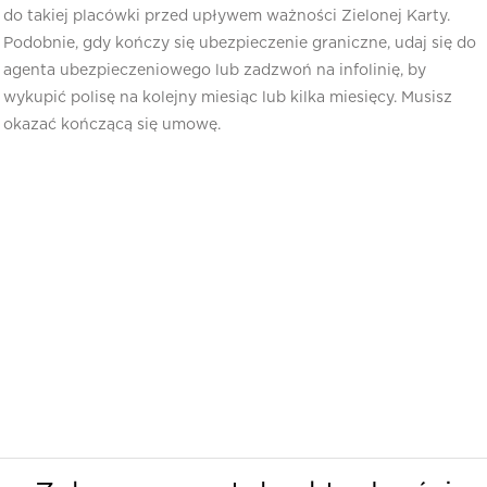
do takiej placówki przed upływem ważności Zielonej Karty.
Podobnie, gdy kończy się ubezpieczenie graniczne, udaj się do
agenta ubezpieczeniowego lub zadzwoń na infolinię, by
wykupić polisę na kolejny miesiąc lub kilka miesięcy. Musisz
okazać kończącą się umowę.