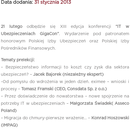
Data dodania:
31 stycznia 2013
21 lutego
odbędzie się XIII edycja konferencji
“IT w
Ubezpieczeniach GigaCon”
. Wydarzenie pod patronatem
honorowym Polskiej Izby Ubezpieczeń oraz Polskiej Izby
Pośredników Finansowych.
Tematy prelekcji:
– Bezpieczeństwo informacji to koszt czy zysk dla sektora
ubezpieczeń? –
Jacek Bajorek (niezależny ekspert)
-Od pomysłu do wdrożenia w jeden dzień. eximee – wnioski i
procesy –
Tomasz Framski (CEO, Consdata Sp. z o.o.)
– Przez doświadczenie do nowatorstwa – nowe spojrzenie na
potrzeby IT w ubezpieczeniach –
Małgorzata Świadek( Asseco
Poland)
– Migracja do chmury-pierwsze wrażenie… –
Konrad Hoszowski
(IMPAQ)