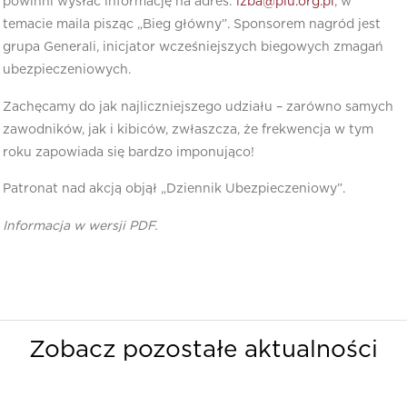
powinni wysłać informację na adres:
izba@piu.org.pl
, w
temacie maila pisząc „Bieg główny”. Sponsorem nagród jest
grupa Generali, inicjator wcześniejszych biegowych zmagań
ubezpieczeniowych.
Zachęcamy do jak najliczniejszego udziału – zarówno samych
zawodników, jak i kibiców, zwłaszcza, że frekwencja w tym
roku zapowiada się bardzo imponująco!
Patronat nad akcją objął „Dziennik Ubezpieczeniowy”.
Informacja w wersji PDF.
Zobacz pozostałe aktualności