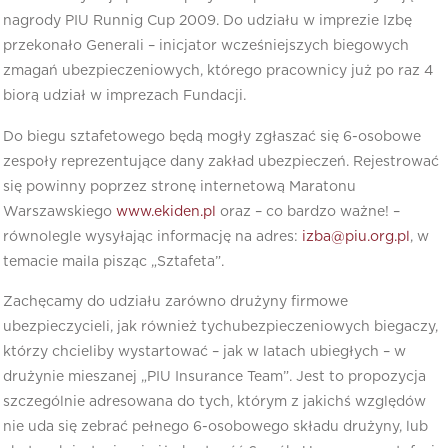
nagrody PIU Runnig Cup 2009. Do udziału w imprezie Izbę
przekonało Generali – inicjator wcześniejszych biegowych
zmagań ubezpieczeniowych, którego pracownicy już po raz 4
biorą udział w imprezach Fundacji.
Do biegu sztafetowego będą mogły zgłaszać się 6-osobowe
zespoły reprezentujące dany zakład ubezpieczeń. Rejestrować
się powinny poprzez stronę internetową Maratonu
Warszawskiego
www.ekiden.pl
oraz – co bardzo ważne! –
równolegle wysyłając informację na adres:
izba@piu.org.pl
, w
temacie maila pisząc „Sztafeta”.
Zachęcamy do udziału zarówno drużyny firmowe
ubezpieczycieli, jak również tychubezpieczeniowych biegaczy,
którzy chcieliby wystartować – jak w latach ubiegłych – w
drużynie mieszanej „PIU Insurance Team”. Jest to propozycja
szczególnie adresowana do tych, którym z jakichś względów
nie uda się zebrać pełnego 6-osobowego składu drużyny, lub