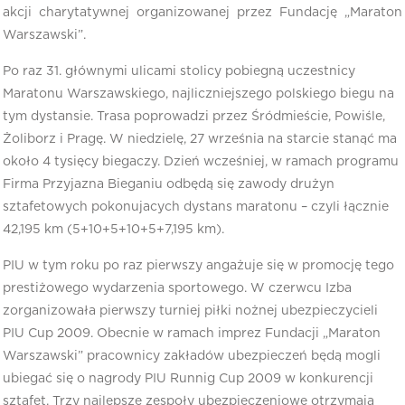
akcji charytatywnej organizowanej przez Fundację „Maraton
Warszawski”.
Po raz 31. głównymi ulicami stolicy pobiegną uczestnicy
Maratonu Warszawskiego, najliczniejszego polskiego biegu na
tym dystansie. Trasa poprowadzi przez Śródmieście, Powiśle,
Żoliborz i Pragę. W niedzielę, 27 września na starcie stanąć ma
około 4 tysięcy biegaczy. Dzień wcześniej, w ramach programu
Firma Przyjazna Bieganiu odbędą się zawody drużyn
sztafetowych pokonujacych dystans maratonu – czyli łącznie
42,195 km (5+10+5+10+5+7,195 km).
PIU w tym roku po raz pierwszy angażuje się w promocję tego
prestiżowego wydarzenia sportowego. W czerwcu Izba
zorganizowała pierwszy turniej piłki nożnej ubezpieczycieli
PIU Cup 2009. Obecnie w ramach imprez Fundacji „Maraton
Warszawski” pracownicy zakładów ubezpieczeń będą mogli
ubiegać się o nagrody PIU Runnig Cup 2009 w konkurencji
sztafet. Trzy najlepsze zespoły ubezpieczeniowe otrzymają