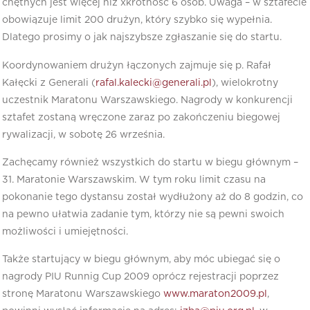
chętnych jest więcej niż xkrotność 6 osób. Uwaga – w sztafecie
obowiązuje limit 200 drużyn, który szybko się wypełnia.
Dlatego prosimy o jak najszybsze zgłaszanie się do startu.
Koordynowaniem drużyn łączonych zajmuje się p. Rafał
Kałęcki z Generali (
rafal.kalecki@generali.pl
), wielokrotny
uczestnik Maratonu Warszawskiego. Nagrody w konkurencji
sztafet zostaną wręczone zaraz po zakończeniu biegowej
rywalizacji, w sobotę 26 września.
Zachęcamy również wszystkich do startu w biegu głównym –
31. Maratonie Warszawskim. W tym roku limit czasu na
pokonanie tego dystansu został wydłużony aż do 8 godzin, co
na pewno ułatwia zadanie tym, którzy nie są pewni swoich
możliwości i umiejętności.
Także startujący w biegu głównym, aby móc ubiegać się o
nagrody PIU Runnig Cup 2009 oprócz rejestracji poprzez
stronę Maratonu Warszawskiego
www.maraton2009.pl
,