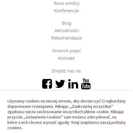
Baza wiedzy
Konferencje
Blog
Aktualności
Rekomendacje
Słownik pojęć
Kontakt
Znajdź nas na:
Używamy cookies na naszej stronie, aby dostarczyć Ci najbardziej
dopasowane rozwiązania. Klikając ,,Zaakceptuj wszystkie"
zgadzasz się na zastosowanie wszystkich plików cookie. Klikając
przycisk ,,Ustawienia Cookies" sam możesz zdecydować, na
PIU 2020 © All right reserved
które z nich chcesz wyrazić zgodę. Tutaj znajdziesz naszą
politykę
cookies.
Polityka prywatności