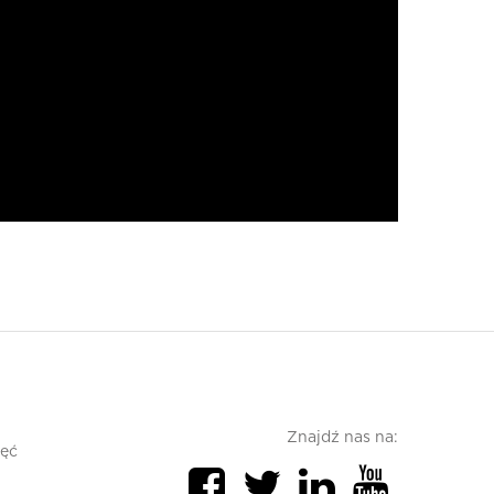
Znajdź nas na:
jęć