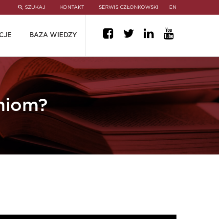
SZUKAJ
KONTAKT
SERWIS CZŁONKOWSKI
EN
CJE
BAZA WIEDZY
niom​?