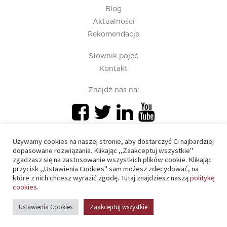
Blog
Aktualności
Rekomendacje
Słownik pojęć
Kontakt
Znajdź nas na:
Używamy cookies na naszej stronie, aby dostarczyć Ci najbardziej
dopasowane rozwiązania. Klikając ,,Zaakceptuj wszystkie"
zgadzasz się na zastosowanie wszystkich plików cookie. Klikając
przycisk ,,Ustawienia Cookies" sam możesz zdecydować, na
PIU 2020 © All right reserved
które z nich chcesz wyrazić zgodę. Tutaj znajdziesz naszą
politykę
cookies.
Polityka prywatności
Ustawienia Cookies
Zaakceptuj wszystkie
Polityka cookies