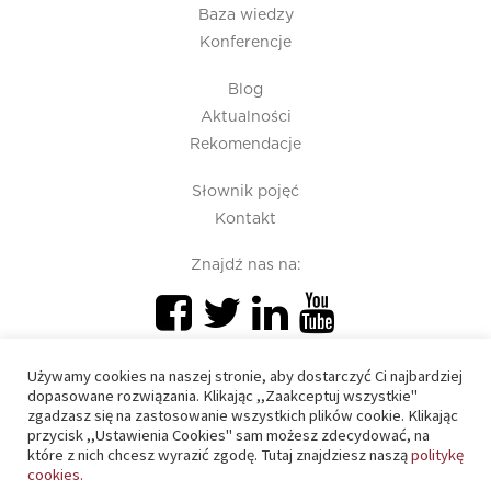
Baza wiedzy
Konferencje
Blog
Aktualności
Rekomendacje
Słownik pojęć
Kontakt
Znajdź nas na:
Używamy cookies na naszej stronie, aby dostarczyć Ci najbardziej
dopasowane rozwiązania. Klikając ,,Zaakceptuj wszystkie"
zgadzasz się na zastosowanie wszystkich plików cookie. Klikając
przycisk ,,Ustawienia Cookies" sam możesz zdecydować, na
PIU 2020 © All right reserved
które z nich chcesz wyrazić zgodę. Tutaj znajdziesz naszą
politykę
cookies.
Polityka prywatności