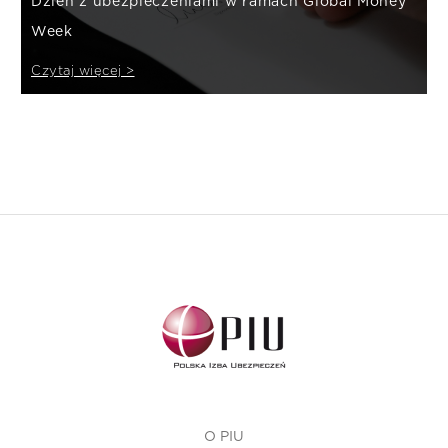
Dzień z ubezpieczeniami w ramach Global Money
Week
Czytaj więcej >
O PIU