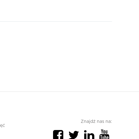
Znajdź nas na:
jęć