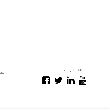
Znajdź nas na:
jęć