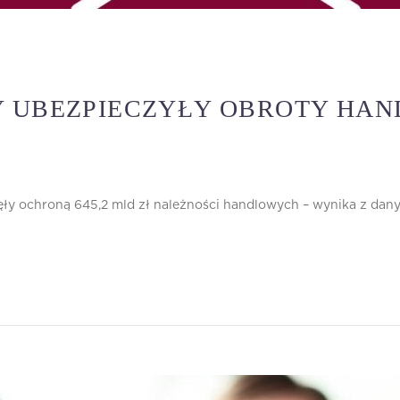
Y UBEZPIECZYŁY OBROTY HAN
ły ochroną 645,2 mld zł należności handlowych – wynika z dany