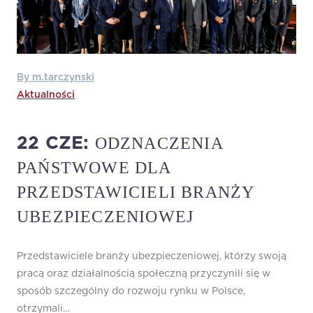
By m.tarczynski
Aktualności
ODZNACZENIA
22 CZE:
PAŃSTWOWE DLA
PRZEDSTAWICIELI BRANŻY
UBEZPIECZENIOWEJ
Przedstawiciele branży ubezpieczeniowej, którzy swoją
pracą oraz działalnością społeczną przyczynili się w
sposób szczególny do rozwoju rynku w Polsce,
otrzymali…