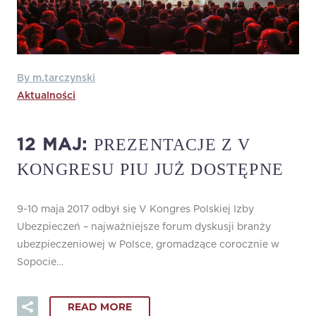
By m.tarczynski
Aktualności
PREZENTACJE Z V
12 MAJ:
KONGRESU PIU JUŻ DOSTĘPNE
9-10 maja 2017 odbył się V Kongres Polskiej Izby
Ubezpieczeń – najważniejsze forum dyskusji branży
ubezpieczeniowej w Polsce, gromadzące corocznie w
Sopocie…
READ MORE