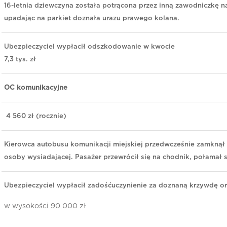
16-letnia dziewczyna została potrącona przez inną zawodniczkę n
upadając na parkiet doznała urazu prawego kolana.
Ubezpieczyciel wypłacił odszkodowanie w kwocie
7,3 tys. zł
OC komunikacyjne
4 560 zł (rocznie)
Kierowca autobusu komunikacji miejskiej przedwcześnie zamknął 
osoby wysiadającej. Pasażer przewrócił się na chodnik, połamał s
Ubezpieczyciel wypłacił zadośćuczynienie za doznaną krzywdę 
w wysokości 90 000 zł