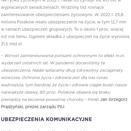
Na rynku życiowym w 2022 r. nadal utrzymuje się wzrost w
wypłacanych świadczeniach. Widzimy też rosnące
zainteresowanie ubezpieczeniami życiowymi. W 2022 r. 23,8
miliona Polaków miało ubezpieczenie na życie, w tym 12,7 mln
w ramach ubezpieczeń grupowych. To o około 1 proc. więcej
niż rok temu. Ogółem składka z ubezpieczeń na życie wyniosła
21,5 mld zł.
–
Wzrost zainteresowania polisami ochronnymi to efekt m.in.
wydarzeń ostatnich lat. W pandemii doceniliśmy te
ubezpieczenia. Nadal spłacamy dług zdrowotny zaciągnięty
wówczas. Ochrona życia i zdrowia jest dla nas coraz
ważniejsza, tym bardziej że życie i zdrowie ciągle budzi nasze
największe obawy. 80 proc. Polaków obawia się braku
pieniędzy na leczenie poważnej choroby
– mówi
Jan Grzegorz
Prądzyński, prezes zarządu PIU
.
UBEZPIECZENIA KOMUNIKACYJNE