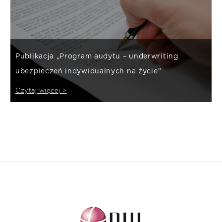
Publikacja „Program audytu – underwriting
ubezpieczeń indywidualnych na życie”
Czytaj więcej >