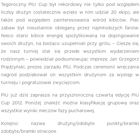
Tegoroczny PIU Cup był rekordowy nie tylko pod względem
liczby drużyn (ostatecznie wzięło w nim udział 20 ekip), ale
także pod względem zainteresowania wśród kibiców. Plac
zabaw był nieustannie oblegany przez najmłodszych fanów.
Nieco starsi kibice energię spożytkowaną na dopingowanie
swoich drużyn, na bieżąco uzupełniali przy grillu. – Cieszę się,
że nasz turniej stał się przede wszystkim wydarzeniem
rodzinnym – powiedział podsumowując imprezę Jan Grzegorz
Prądzyński, prezes zarządu PIU. Podczas ceremonii wręczania
nagród podziękował on wszystkim drużynom za występ w
turnieju i pogratulował zwycięzcom.
PIU już dziś zaprasza na przyszłoroczną czwartą edycję PIU
Cup 2012. Poniżej znaleźć można klasyfikację grupową oraz
wszystkie wyniki meczów fazy pucharowej.
Kolejno: nazwa drużyny/zdobyte punkty/bramki
zdobyte/bramki stracone