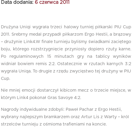
Data dodania:
6 czerwca 2011
Drużyna Uniqi wygrała trzeci halowy turniej piłkarski PIU Cup
2011. Srebrny medal przypadł piłkarzom Ergo Hestii, a brązowy
– drużynie Link4.W finale turnieju byliśmy świadkami zaciętego
boju, którego rozstrzygnięcie przyniosły dopiero rzuty karne.
Po regulaminowych 15 minutach gry na tablicy wyników
widniał bowiem remis 2:2. Ostatecznie w rzutach karnych 3:2
wygrała Uniqa. To drugie z rzędu zwycięstwo tej drużyny w PIU
Cup.
Nie mniej emocji dostarczył kibicom mecz o trzecie miejsce, w
którym Link4 pokonał Gras Savoye 4:2.
Nagrody indywidualne zdobyli: Paweł Pachar z Ergo Hestii,
wybrany najlepszym bramkarzem oraz Artur Lis z Warty – król
strzelców turnieju z ośmioma trafieniami na koncie.