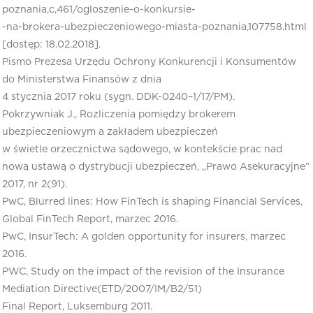
poznania,c,461/ogloszenie-o-konkursie-
-na-brokera-ubezpieczeniowego-miasta-poznania,107758.html
[dostęp: 18.02.2018].
Pismo Prezesa Urzędu Ochrony Konkurencji i Konsumentów
do Ministerstwa Finansów z dnia
4 stycznia 2017 roku (sygn. DDK-0240–1/17/PM).
Pokrzywniak J., Rozliczenia pomiędzy brokerem
ubezpieczeniowym a zakładem ubezpieczeń
w świetle orzecznictwa sądowego, w kontekście prac nad
nową ustawą o dystrybucji ubezpieczeń, „Prawo Asekuracyjne”
2017, nr 2(91).
PwC, Blurred lines: How FinTech is shaping Financial Services,
Global FinTech Report, marzec 2016.
PwC, InsurTech: A golden opportunity for insurers, marzec
2016.
PWC, Study on the impact of the revision of the Insurance
Mediation Directive(ETD/2007/IM/B2/51)
Final Report, Luksemburg 2011.