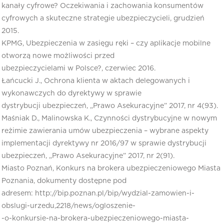
kanały cyfrowe? Oczekiwania i zachowania konsumentów
cyfrowych a skuteczne strategie ubezpieczycieli, grudzień
2015.
KPMG, Ubezpieczenia w zasięgu ręki – czy aplikacje mobilne
otworzą nowe możliwości przed
ubezpieczycielami w Polsce?, czerwiec 2016.
Łańcucki J., Ochrona klienta w aktach delegowanych i
wykonawczych do dyrektywy w sprawie
dystrybucji ubezpieczeń, „Prawo Asekuracyjne” 2017, nr 4(93).
Maśniak D., Malinowska K., Czynności dystrybucyjne w nowym
reżimie zawierania umów ubezpieczenia – wybrane aspekty
implementacji dyrektywy nr 2016/97 w sprawie dystrybucji
ubezpieczeń, „Prawo Asekuracyjne” 2017, nr 2(91).
Miasto Poznań, Konkurs na brokera ubezpieczeniowego Miasta
Poznania, dokumenty dostępne pod
adresem: http://bip.poznan.pl/bip/wydzial-zamowien-i-
obslugi-urzedu,2218/news/ogloszenie-
-o-konkursie-na-brokera-ubezpieczeniowego-miasta-