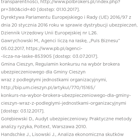
transparentności, http://www.polbrokers.pl/index.php?
pr=380&cid=40 [dostęp: 01.10.2017].
Dyrektywa Parlamentu Europejskiego i Rady (UE) 2016/97 z
dnia 20 stycznia 2016 roku w sprawie dystrybucji ubezpieczeń,
Dziennik Urzędowy Unii Europejskiej nr L26.
Gawrychowski M., Agenci liczą na łaskę, „Puls Biznesu”
05.02.2017, https://www.pb.pl/agenci-
-licza-na-laske-853905 [dostęp: 03.07.2017].
Gmina Cieszyn, Regulamin konkursu na wybór brokera
ubezpieczeniowego dla Gminy Cieszyn
wraz z podległymi jednostkami organizacyjnymi,
http://bip.um.cieszyn.pl/artykul/770/15165/
konkurs-na-wybor-brokera-ubezpieczeniowego-dla-gminy-
cieszyn-wraz-z-podleglymi-jednostkami-organizacyjnymi
[dostęp: 03.12.2017].
Gołębiewski D., Audyt ubezpieczeniowy. Praktyczne metody
analizy ryzyka, Poltext, Warszawa 2010.
Handschke J., Lisowski J., Analiza ekonomiczna skutków