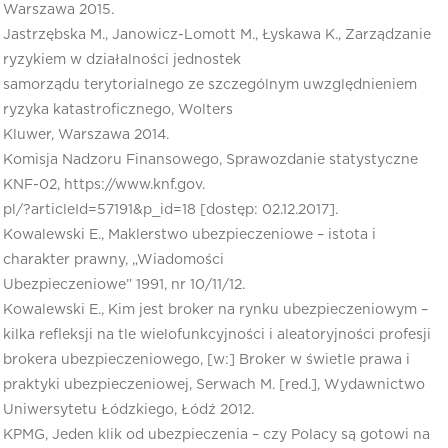
Warszawa 2015.
Jastrzębska M., Janowicz-Lomott M., Łyskawa K., Zarządzanie
ryzykiem w działalności jednostek
samorządu terytorialnego ze szczególnym uwzględnieniem
ryzyka katastroficznego, Wolters
Kluwer, Warszawa 2014.
Komisja Nadzoru Finansowego, Sprawozdanie statystyczne
KNF-02, https://www.knf.gov.
pl/?articleId=57191&p_id=18 [dostęp: 02.12.2017].
Kowalewski E., Maklerstwo ubezpieczeniowe – istota i
charakter prawny, „Wiadomości
Ubezpieczeniowe” 1991, nr 10/11/12.
Kowalewski E., Kim jest broker na rynku ubezpieczeniowym –
kilka refleksji na tle wielofunkcyjności i aleatoryjności profesji
brokera ubezpieczeniowego, [w:] Broker w świetle prawa i
praktyki ubezpieczeniowej, Serwach M. [red.], Wydawnictwo
Uniwersytetu Łódzkiego, Łódź 2012.
KPMG, Jeden klik od ubezpieczenia – czy Polacy są gotowi na