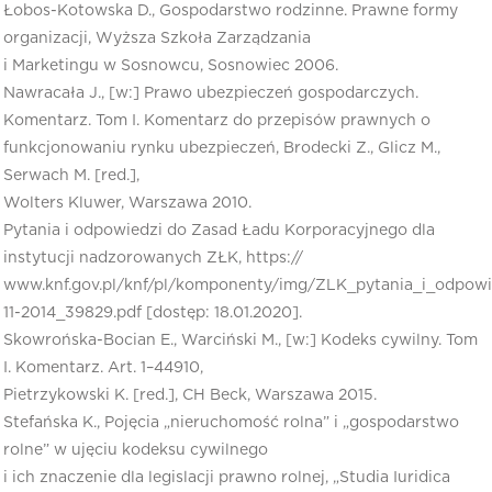
Łobos-Kotowska D., Gospodarstwo rodzinne. Prawne formy
organizacji, Wyższa Szkoła Zarządzania
i Marketingu w Sosnowcu, Sosnowiec 2006.
Nawracała J., [w:] Prawo ubezpieczeń gospodarczych.
Komentarz. Tom I. Komentarz do przepisów prawnych o
funkcjonowaniu rynku ubezpieczeń, Brodecki Z., Glicz M.,
Serwach M. [red.],
Wolters Kluwer, Warszawa 2010.
Pytania i odpowiedzi do Zasad Ładu Korporacyjnego dla
instytucji nadzorowanych ZŁK, https://
www.knf.gov.pl/knf/pl/komponenty/img/ZLK_pytania_i_odpowi
11-2014_39829.pdf [dostęp: 18.01.2020].
Skowrońska-Bocian E., Warciński M., [w:] Kodeks cywilny. Tom
I. Komentarz. Art. 1–44910,
Pietrzykowski K. [red.], CH Beck, Warszawa 2015.
Stefańska K., Pojęcia „nieruchomość rolna” i „gospodarstwo
rolne” w ujęciu kodeksu cywilnego
i ich znaczenie dla legislacji prawno rolnej, „Studia Iuridica