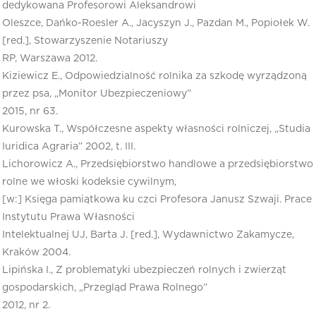
dedykowana Profesorowi Aleksandrowi
Oleszce, Dańko-Roesler A., Jacyszyn J., Pazdan M., Popiołek W.
[red.], Stowarzyszenie Notariuszy
RP, Warszawa 2012.
Kiziewicz E., Odpowiedzialność rolnika za szkodę wyrządzoną
przez psa, „Monitor Ubezpieczeniowy”
2015, nr 63.
Kurowska T., Współczesne aspekty własności rolniczej, „Studia
Iuridica Agraria” 2002, t. III.
Lichorowicz A., Przedsiębiorstwo handlowe a przedsiębiorstwo
rolne we włoski kodeksie cywilnym,
[w:] Księga pamiątkowa ku czci Profesora Janusz Szwaji. Prace
Instytutu Prawa Własności
Intelektualnej UJ, Barta J. [red.], Wydawnictwo Zakamycze,
Kraków 2004.
Lipińska I., Z problematyki ubezpieczeń rolnych i zwierząt
gospodarskich, „Przegląd Prawa Rolnego”
2012, nr 2.