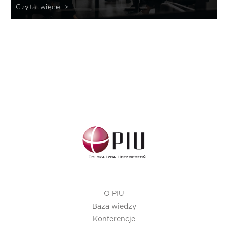
Czytaj więcej >
O PIU
Baza wiedzy
Konferencje