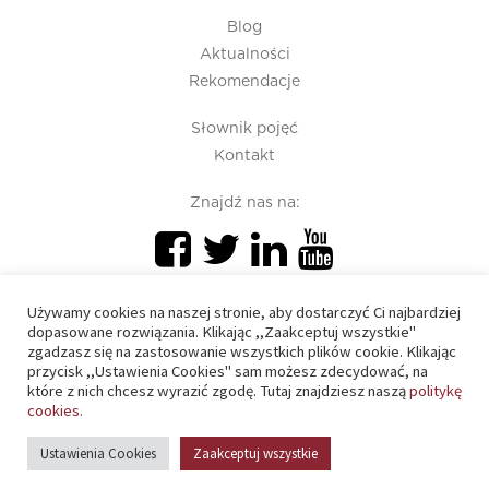
Blog
Aktualności
Rekomendacje
Słownik pojęć
Kontakt
Znajdź nas na:
Używamy cookies na naszej stronie, aby dostarczyć Ci najbardziej
dopasowane rozwiązania. Klikając ,,Zaakceptuj wszystkie"
zgadzasz się na zastosowanie wszystkich plików cookie. Klikając
przycisk ,,Ustawienia Cookies" sam możesz zdecydować, na
PIU 2020 © All right reserved
które z nich chcesz wyrazić zgodę. Tutaj znajdziesz naszą
politykę
cookies.
Polityka prywatności
Ustawienia Cookies
Zaakceptuj wszystkie
Polityka cookies