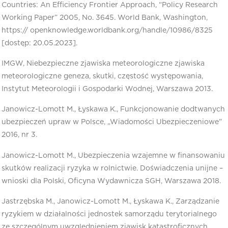
Countries: An Efficiency Frontier Approach, “Policy Research
Working Paper” 2005, No. 3645. World Bank, Washington,
https:// openknowledge.worldbank.org/handle/10986/8325
[dostęp: 20.05.2023].
IMGW, Niebezpieczne zjawiska meteorologiczne zjawiska
meteorologiczne geneza, skutki, częstość występowania,
Instytut Meteorologii i Gospodarki Wodnej, Warszawa 2013.
Janowicz-Lomott M., Łyskawa K., Funkcjonowanie dodtwanych
ubezpieczeń upraw w Polsce, „Wiadomości Ubezpieczeniowe”
2016, nr 3.
Janowicz-Lomott M., Ubezpieczenia wzajemne w finansowaniu
skutków realizacji ryzyka w rolnictwie. Doświadczenia unijne –
wnioski dla Polski, Oficyna Wydawnicza SGH, Warszawa 2018.
Jastrzębska M., Janowicz-Lomott M., Łyskawa K., Zarządzanie
ryzykiem w działalności jednostek samorządu terytorialnego
ze szczególnym uwzględnieniem zjawisk katastroficznych,