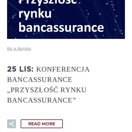
By a.durska
KONFERENCJA
25 LIS:
BANCASSURANCE
„PRZYSZŁOŚĆ RYNKU
BANCASSURANCE”
READ MORE