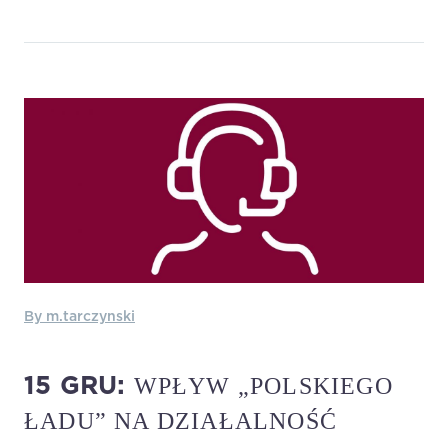
By m.tarczynski
WPŁYW „POLSKIEGO
15 GRU:
ŁADU” NA DZIAŁALNOŚĆ