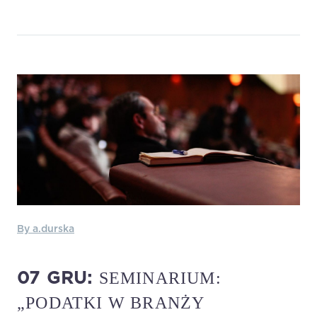
By a.durska
SEMINARIUM:
07 GRU:
„PODATKI W BRANŻY