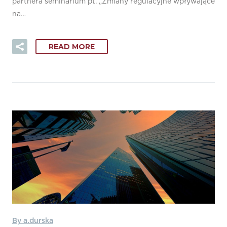
partnera seminarium pt. „Zmiany regulacyjne wpływające
na…
READ MORE
By a.durska