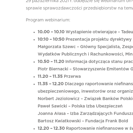
29 października 2021 r. odbędzie się webinarium o
sprawie sprawozdawczości przedsiębiorstw na te
Program webinarium:
10.00 – 10.10
Wystąpienie otwierające – Tadeus
10:10 – 10:50
Prezentacja projektu dyrektyw
Małgorzata Szewc – Główny Specjalista, Zesp
Wydatków Publicznych i Rachunkowości, Min
10.50 – 11.20
Informacja dotycząca stanu pra
Piotr Biernacki – Stowarzyszenie Emitentów 
11.20 – 11.35
Przerwa
11.35 – 12.20
Dlaczego raportowanie niefinan
ubezpieczeniowego, inwestorów oraz organi
Norbert Jeziolowicz – Związek Banków Polsk
Paweł Sawicki – Polska Izba Ubezpieczeń
Joanna Ałasa – Izba Zarządzających Fundusz
Bartosz Kwiatkowski – Fundacja Frank Bold
12.20 – 12.30
Raportowanie niefinansowe w św