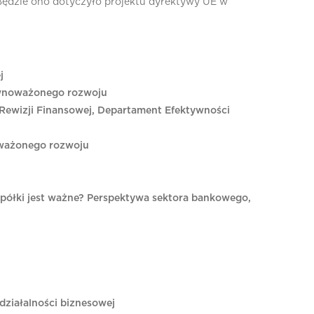
 Będzie ono dotyczyło projektu dyrektywy UE w
j
ównoważonego rozwoju
 Rewizji Finansowej, Departament Efektywności
oważonego rozwoju
półki jest ważne? Perspektywa sektora bankowego,
ziałalności biznesowej