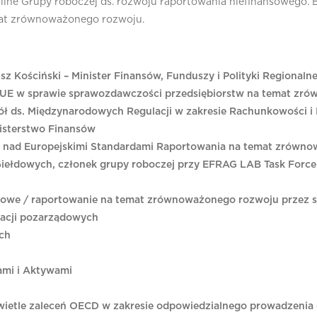
n-line Grupy roboczej ds. rozwoju raportowania niefinansowego.
mat zrównoważonego rozwoju.
z Kościński – Minister Finansów, Funduszy i Polityki Regionalne
y UE w sprawie sprawozdawczości przedsiębiorstw na temat zr
ół ds. Międzynarodowych Regulacji w zakresie Rachunkowości i
isterstwo Finansów
c nad Europejskimi Standardami Raportowania na temat zrówn
Giełdowych, członek grupy roboczej przy EFRAG LAB Task Force
sowe / raportowanie na temat zrównoważonego rozwoju przez s
zacji pozarządowych
ich
ami i Aktywami
ietle zaleceń OECD w zakresie odpowiedzialnego prowadzenia d