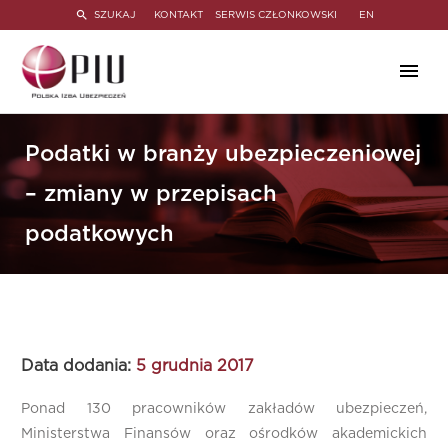
SZUKAJ
KONTAKT
SERWIS CZŁONKOWSKI
EN
Podatki w branży ubezpieczeniowej
– zmiany w przepisach
podatkowych
Data dodania:
5 grudnia 2017
Ponad 130 pracowników zakładów ubezpieczeń,
Ministerstwa Finansów oraz ośrodków akademickich