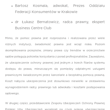
Bartosz Kosmala, adwokat, Prezes Oddziału
Federacji Konsumentów w Krakowie
dr Łukasz Bernatowicz, radca prawny, ekspert
Business Centre Club
Mimo, że pomoc prawna jest rozproszona i realizowana przez wiele
różnych instytucji, świadomość prawna jest wciąż niska. Poziom
skomplikowania przepisów, zmiany prawa czy trendów w orzecznictwie
sądów potęgują potrzebę korzystania z porad profesjonalistów. Zauważono,
że ubezpieczenie ochrony prawnej jest jednym z trzech filarów systemu
dostępu do prawa, mieszczącym się pomiędzy odpłatnymi usługami
prawniczymi świadczonymi przez kancelarie a bezpłatną pomocą prawną.
Koszt nabycia ubezpieczenia jest stosunkowo niewielki w zestawieniu
wynagrodzeniem radcy prawnego lub adwokata i kosztami postępowania
sądowego.
W drugiej części, przedstawiciele Zespołu Ubezpieczeń Ochrony Prawnej
Polskiej Izby Ubezpieczeń wyjaśniali na czym polega ubezpieczenie