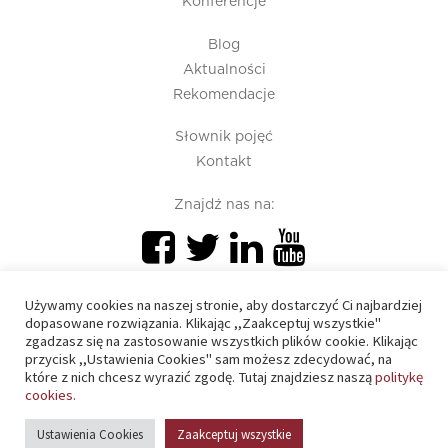
Konferencje
Blog
Aktualności
Rekomendacje
Słownik pojęć
Kontakt
Znajdź nas na:
Używamy cookies na naszej stronie, aby dostarczyć Ci najbardziej
dopasowane rozwiązania. Klikając ,,Zaakceptuj wszystkie"
zgadzasz się na zastosowanie wszystkich plików cookie. Klikając
przycisk ,,Ustawienia Cookies" sam możesz zdecydować, na
PIU 2020 © All right reserved
które z nich chcesz wyrazić zgodę. Tutaj znajdziesz naszą
politykę
cookies.
Polityka prywatności
Ustawienia Cookies
Zaakceptuj wszystkie