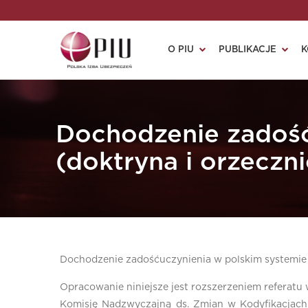
O PIU
PUBLIKACJE
K
Dochodzenie zadość
(doktryna i orzeczn
Dochodzenie zadośćuczynienia w polskim systemie 
Opracowanie niniejsze jest rozszerzeniem referatu 
Komisję Nadzwyczajną ds. Zmian w Kodyfikacjach,