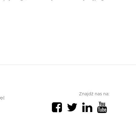
Znajdź nas na:
jęć