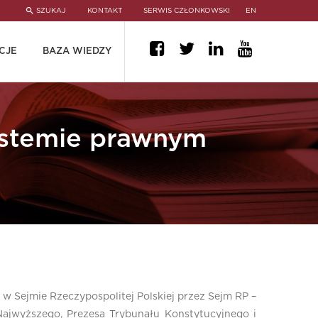
SZUKAJ
KONTAKT
SERWIS CZŁONKOWSKI
EN
CJE
BAZA WIEDZY
ystemie prawnym
 w Sejmie Rzeczypospolitej Polskiej przez Sejm RP –
Najwyższego, Prezesa Trybunału Konstytucyjnego i