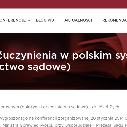
ONFERENCJE
BLOG PIU
AKTUALNOŚCI
REKOMENDA
uczynienia w polskim s
ictwo sądowe)
prawnym (doktryna i orzecznictwo sądowe) – dr Józef Zych
wygłoszonego na konferencji zorganizowanej 20 stycznia 2014 r.
 Ministra Sprawiedliwości, przy współudziale I Prezesa Sądu 