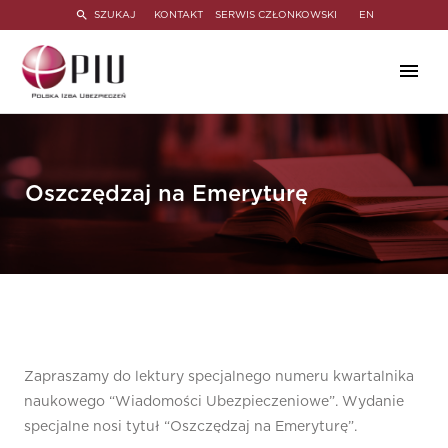
SZUKAJ
KONTAKT
SERWIS CZŁONKOWSKI
EN
Oszczędzaj na Emeryturę
Zapraszamy do lektury specjalnego numeru kwartalnika
naukowego “Wiadomości Ubezpieczeniowe”. Wydanie
specjalne nosi tytuł “Oszczędzaj na Emeryturę”.