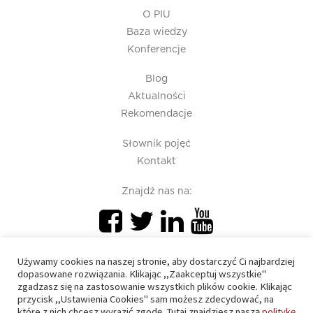
O PIU
Baza wiedzy
Konferencje
Blog
Aktualności
Rekomendacje
Słownik pojęć
Kontakt
Znajdź nas na:
Używamy cookies na naszej stronie, aby dostarczyć Ci najbardziej
dopasowane rozwiązania. Klikając ,,Zaakceptuj wszystkie"
zgadzasz się na zastosowanie wszystkich plików cookie. Klikając
przycisk ,,Ustawienia Cookies" sam możesz zdecydować, na
PIU 2020 © All right reserved
które z nich chcesz wyrazić zgodę. Tutaj znajdziesz naszą
politykę