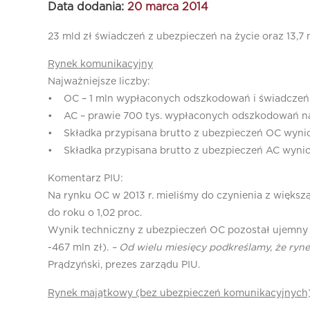
Data dodania:
20 marca 2014
23 mld zł świadczeń z ubezpieczeń na życie oraz 13,7
Rynek komunikacyjny
Najważniejsze liczby:
• OC – 1 mln wypłaconych odszkodowań i świadczeń 
• AC – prawie 700 tys. wypłaconych odszkodowań na
• Składka przypisana brutto z ubezpieczeń OC wyniosł
• Składka przypisana brutto z ubezpieczeń AC wyniosł
Komentarz PIU:
Na rynku OC w 2013 r. mieliśmy do czynienia z większ
do roku o 1,02 proc.
Wynik techniczny z ubezpieczeń OC pozostał ujemny i 
-467 mln zł).
– Od wielu miesięcy podkreślamy, że ryne
Prądzyński, prezes zarządu PIU.
Rynek majątkowy (bez ubezpieczeń komunikacyjnych