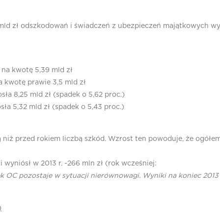
 mld zł odszkodowań i świadczeń z ubezpieczeń majątkowych wypł
na kwotę 5,39 mld zł
 kwotę prawie 3,5 mld zł
a 8,25 mld zł (spadek o 5,62 proc.)
a 5,32 mld zł (spadek o 5,43 proc.)
ą niż przed rokiem liczbą szkód. Wzrost ten powoduje, że ogółem
wyniósł w 2013 r. -266 mln zł (rok wcześniej:
k OC pozostaje w sytuacji nierównowagi. Wyniki na koniec 2013 
)