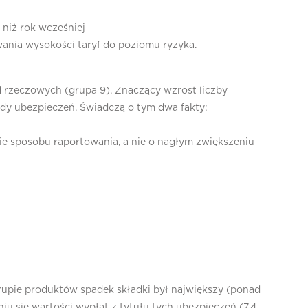
 niż rok wcześniej
wania wysokości taryf do poziomu ryzyka.
d rzeczowych (grupa 9). Znaczący wzrost liczby
y ubezpieczeń. Świadczą o tym dwa fakty:
e sposobu raportowania, a nie o nagłym zwiększeniu
grupie produktów spadek składki był największy (ponad
 się wartości wypłat z tytułu tych ubezpieczeń (7,4