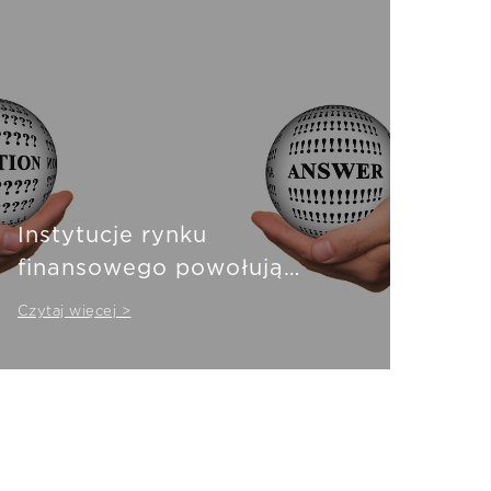
Instytucje rynku
finansowego powołują
grupę ds. zrównoważonych
Czytaj więcej >
finansów