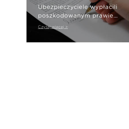
Ubezpieczyciele wypłacili
poszkodowanym prawie
10,6 mld zł
Czytaj więcej >