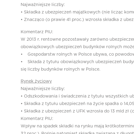
Najważniejsze liczby:
• Składka z ubezpieczeń majątkowych (nie licząc komun
• Znacząco (o prawie 41 proc.) wzrosła składka z ube
Komentarz PIU:
W 2013 r. rentowne pozostawały zarówno ubezpieczeni
obowiązkowych ubezpieczeń budynków rolnych może w
• Gospodarstw rolnych w Polsce ubywa, co powodować
• Składa z tytułu obowiązkowych ubezpieczeń budynk
się liczby budynków rolnych w Polsce.
Rynek życiowy
Najważniejsze liczby:
• Odszkodowania i świadczenia z tytułu wszystkich ube
• Składka z tytułu ubezpieczeń na życie spadła o 14,05 
• Składka z ubezpieczeń z UFK wzrosła do 13 mld zł (o 
Komentarz PIU:
Wpływ na spadek składki na rynku mają krótkoterminow
32 proc.). Rośnie natomiast składka związana z dług