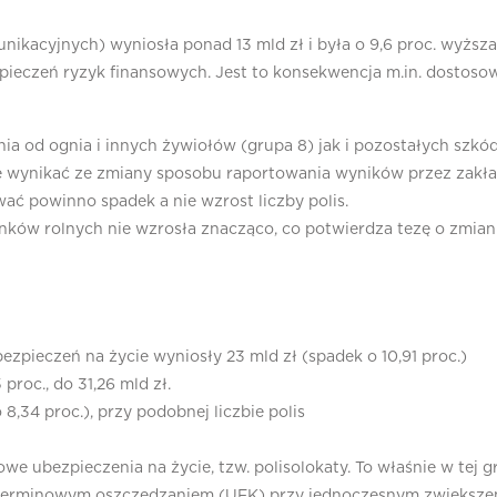
ikacyjnych) wyniosła ponad 13 mld zł i była o 9,6 proc. wyższa
zpieczeń ryzyk finansowych. Jest to konsekwencja m.in. dostoso
a od ognia i innych żywiołów (grupa 8) jak i pozostałych szkó
ynikać ze zmiany sposobu raportowania wyników przez zakład
 powinno spadek a nie wzrost liczby polis.
ów rolnych nie wzrosła znacząco, co potwierdza tezę o zmiani
zpieczeń na życie wyniosły 23 mld zł (spadek o 10,91 proc.)
proc., do 31,26 mld zł.
8,34 proc.), przy podobnej liczbie polis
e ubezpieczenia na życie, tzw. polisolokaty. To właśnie w tej 
oterminowym oszczędzaniem (UFK) przy jednoczesnym zwiększeniu