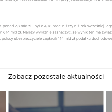
)
. ponad 2,8 mld zł i był o 4,78 proc. niższy niż rok wcześniej.
iem 6,14 mld zł. Należy wyraźnie zaznaczyć, że wynik ten ma zw
. polscy ubezpieczyciele zapłacili 1,14 mld zł podatku dochodow
Zobacz pozostałe aktualności