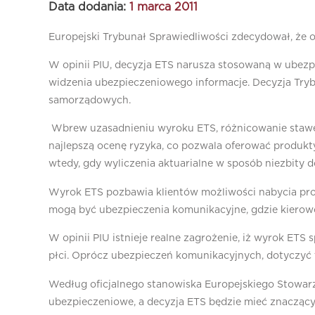
Data dodania:
1 marca 2011
Europejski Trybunał Sprawiedliwości zdecydował, że o
W opinii PIU, decyzja ETS narusza stosowaną w ubezpi
widzenia ubezpieczeniowego informacje. Decyzja Tryb
samorządowych.
Wbrew uzasadnieniu wyroku ETS, różnicowanie stawek 
najlepszą ocenę ryzyka, co pozwala oferować produkt
wtedy, gdy wyliczenia aktuarialne w sposób niezbity 
Wyrok ETS pozbawia klientów możliwości nabycia prod
mogą być ubezpieczenia komunikacyjne, gdzie kierowc
W opinii PIU istnieje realne zagrożenie, iż wyrok ET
płci. Oprócz ubezpieczeń komunikacyjnych, dotyczyć 
Według oficjalnego stanowiska Europejskiego Stowarz
ubezpieczeniowe, a decyzja ETS będzie mieć znaczący