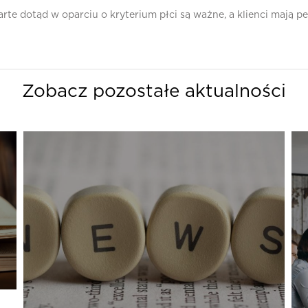
rte dotąd w oparciu o kryterium płci są ważne, a klienci mają 
Zobacz pozostałe aktualności