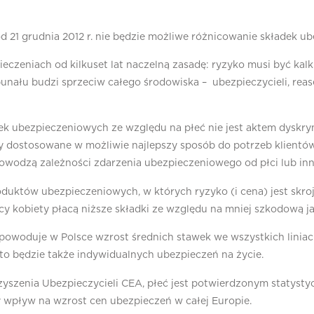
d 21 grudnia 2012 r. nie będzie możliwe różnicowanie składek u
eczeniach od kilkuset lat naczelną zasadę: ryzyko musi być kal
unału budzi sprzeciw całego środowiska – ubezpieczycieli, reas
ubezpieczeniowych ze względu na płeć nie jest aktem dyskrymin
y dostosowane w możliwie najlepszy sposób do potrzeb klientów
dowodzą zależności zdarzenia ubezpieczeniowego od płci lub in
uktów ubezpieczeniowych, w których ryzyko (i cena) jest skro
y kobiety płacą niższe składki ze względu na mniej szkodową ja
S spowoduje w Polsce wzrost średnich stawek we wszystkich lini
to będzie także indywidualnych ubezpieczeń na życie.
yszenia Ubezpieczycieli CEA, płeć jest potwierdzonym statyst
 wpływ na wzrost cen ubezpieczeń w całej Europie.