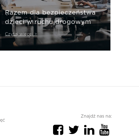
Razem dla bezpieczeństwa
dzieci w ruchu drogowym
Czytaj więcej >
Znajdź nas na:
jęć