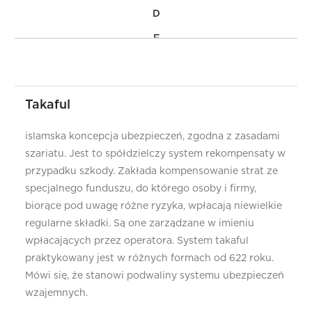
D
F
I
K
Takaful
L
M
islamska koncepcja ubezpieczeń, zgodna z zasadami
szariatu. Jest to spółdzielczy system rekompensaty w
N
przypadku szkody. Zakłada kompensowanie strat ze
O
specjalnego funduszu, do którego osoby i firmy,
biorące pod uwagę różne ryzyka, wpłacają niewielkie
P
regularne składki. Są one zarządzane w imieniu
R
wpłacających przez operatora. System takaful
S
praktykowany jest w różnych formach od 622 roku.
Mówi się, że stanowi podwaliny systemu ubezpieczeń
T
wzajemnych.
U