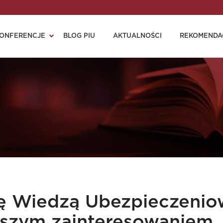
ONFERENCJE
BLOG PIU
AKTUALNOŚCI
REKOMENDA
się Wiedzą Ubezpieczeni
ększym zainteresowaniem