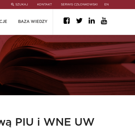
SZUKAJ
KONTAKT
SERWIS CZŁONKOWSKI
EN
CJE
BAZA WIEDZY
ową PIU i WNE UW