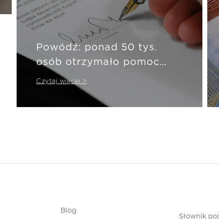
Powódź: ponad 50 tys.
osób otrzymało pomoc
ubezpieczeniową
Czytaj więcej >
Blog
Słownik po