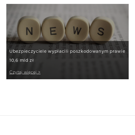
Ubezpieczyciele wypłacili poszkodowanym prawie
10,6 mld zł
Czytaj więcej >