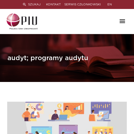
SZUKAJ
KONTAKT
SERWIS CZŁONKOWSKI
EN
audyt; programy audytu