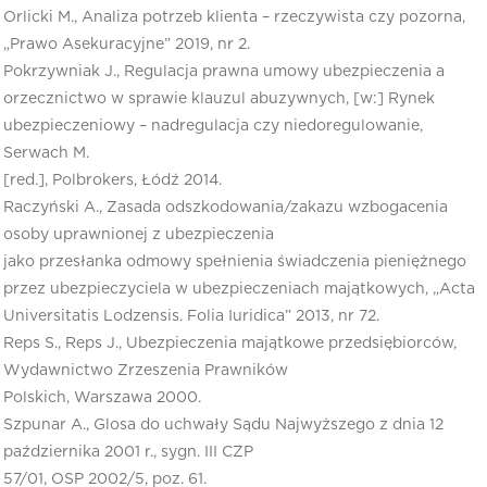
Orlicki M., Analiza potrzeb klienta – rzeczywista czy pozorna,
„Prawo Asekuracyjne” 2019, nr 2.
Pokrzywniak J., Regulacja prawna umowy ubezpieczenia a
orzecznictwo w sprawie klauzul abuzywnych, [w:] Rynek
ubezpieczeniowy – nadregulacja czy niedoregulowanie,
Serwach M.
[red.], Polbrokers, Łódź 2014.
Raczyński A., Zasada odszkodowania/zakazu wzbogacenia
osoby uprawnionej z ubezpieczenia
jako przesłanka odmowy spełnienia świadczenia pieniężnego
przez ubezpieczyciela w ubezpieczeniach majątkowych, „Acta
Universitatis Lodzensis. Folia Iuridica” 2013, nr 72.
Reps S., Reps J., Ubezpieczenia majątkowe przedsiębiorców,
Wydawnictwo Zrzeszenia Prawników
Polskich, Warszawa 2000.
Szpunar A., Glosa do uchwały Sądu Najwyższego z dnia 12
października 2001 r., sygn. III CZP
57/01, OSP 2002/5, poz. 61.