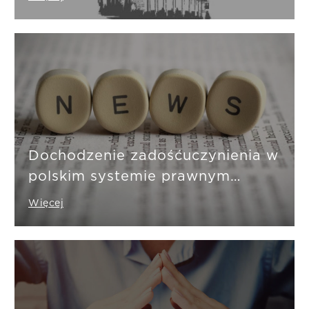
orzecznictwie sądów
powszechnych i Trybunału
Konstytucyjnego
Dochodzenie zadośćuczynienia w
polskim systemie prawnym
(doktryna i orzecznictwo
Więcej
sądowe)