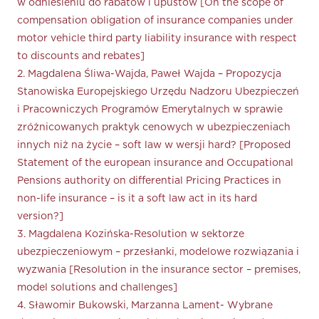
w odniesieniu do rabatów i upustów [On the scope of
compensation obligation of insurance companies under
motor vehicle third party liability insurance with respect
to discounts and rebates]
2. Magdalena Śliwa-Wajda, Paweł Wajda – Propozycja
Stanowiska Europejskiego Urzędu Nadzoru Ubezpieczeń
i Pracowniczych Programów Emerytalnych w sprawie
zróżnicowanych praktyk cenowych w ubezpieczeniach
innych niż na życie – soft law w wersji hard? [Proposed
Statement of the european insurance and Occupational
Pensions authority on differential Pricing Practices in
non-life insurance – is it a soft law act in its hard
version?]
3. Magdalena Kozińska-Resolution w sektorze
ubezpieczeniowym – przesłanki, modelowe rozwiązania i
wyzwania [Resolution in the insurance sector – premises,
model solutions and challenges]
4. Sławomir Bukowski, Marzanna Lament- Wybrane