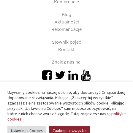
Konferencje
Blog
Aktualności
Rekomendacje
Słownik pojęć
Kontakt
Znajdź nas na:
Używamy cookies na naszej stronie, aby dostarczyć Ci najbardziej
dopasowane rozwiązania. Klikając ,,Zaakceptuj wszystkie"
zgadzasz się na zastosowanie wszystkich plików cookie. Klikając
przycisk ,,Ustawienia Cookies" sam możesz zdecydować, na
PIU 2020 © All right reserved
które z nich chcesz wyrazić zgodę. Tutaj znajdziesz naszą
politykę
cookies.
Polityka prywatności
Ustawienia Cookies
Zaakceptuj wszystkie