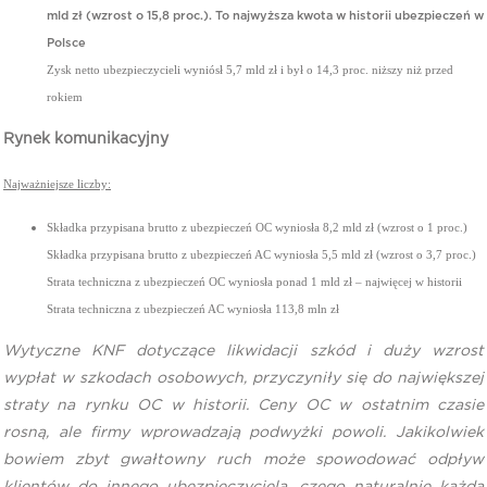
mld zł (wzrost o 15,8 proc.). To najwyższa kwota w historii ubezpieczeń w
Polsce
Z
ysk netto ubezpieczycieli wyniósł 5,7 mld zł i był o 14,3 proc. niższy niż przed
rokiem
Rynek komunikacyjny
Najważniejsze liczby:
Składka przypisana brutto z ubezpieczeń OC wyniosła 8,2 mld zł (wzrost o 1 proc.)
Składka przypisana brutto z ubezpieczeń AC wyniosła 5,5 mld zł (wzrost o 3,7 proc.)
Strata techniczna z ubezpieczeń OC wyniosła ponad 1 mld zł – najwięcej w historii
Strata techniczna z ubezpieczeń AC wyniosła 113,8 mln zł
Wytyczne KNF dotyczące likwidacji szkód i duży wzrost
wypłat w szkodach osobowych, przyczyniły się do największej
straty na rynku OC w historii. Ceny OC w ostatnim czasie
rosną, ale firmy wprowadzają podwyżki powoli. Jakikolwiek
bowiem zbyt gwałtowny ruch może spowodować odpływ