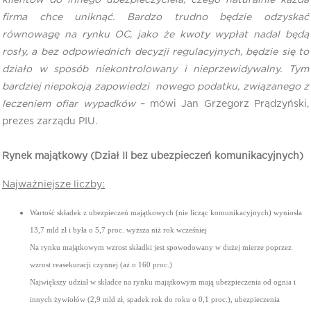
klientów do innego ubezpieczyciela, czego naturalnie każda
firma chce uniknąć. Bardzo trudno będzie odzyskać
równowagę na rynku OC, jako że kwoty wypłat nadal będą
rosły, a bez odpowiednich decyzji regulacyjnych, będzie się to
działo w sposób niekontrolowany i nieprzewidywalny. Tym
bardziej niepokoją zapowiedzi nowego podatku, związanego z
leczeniem ofiar wypadków
– mówi Jan Grzegorz Prądzyński,
prezes zarządu PIU.
Rynek majątkowy (Dział II bez ubezpieczeń komunikacyjnych)
Najważniejsze liczby:
Wartość składek z ubezpieczeń majątkowych (nie licząc komunikacyjnych) wyniosła
13,7 mld zł i była o 5,7 proc. wyższa niż rok wcześniej
Na rynku majątkowym wzrost składki jest spowodowany w dużej mierze poprzez
wzrost reasekuracji czynnej (aż o 160 proc.)
Największy udział w składce na rynku majątkowym mają ubezpieczenia od ognia i
innych żywiołów (2,9 mld zł, spadek rok do roku o 0,1 proc.), ubezpieczenia