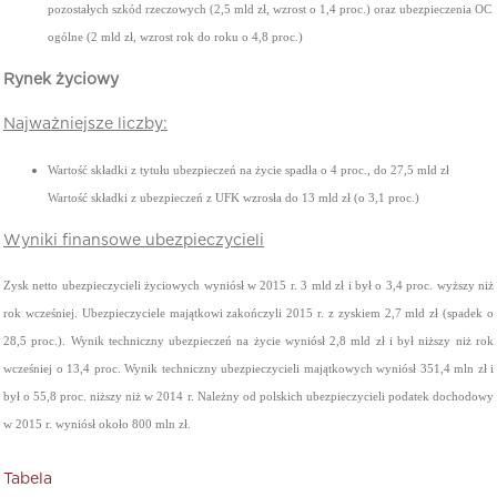
pozostałych szkód rzeczowych (2,5 mld zł, wzrost o 1,4 proc.) oraz ubezpieczenia OC
ogólne (2 mld zł, wzrost rok do roku o 4,8 proc.)
Rynek życiowy
Najważniejsze liczby:
Wartość składki z tytułu ubezpieczeń na życie spadła o 4 proc., do 27,5 mld zł
Wartość składki z ubezpieczeń z UFK wzrosła do 13 mld zł (o 3,1 proc.)
Wyniki finansowe ubezpieczycieli
Zysk netto ubezpieczycieli życiowych wyniósł w 2015 r. 3 mld zł i był o 3,4 proc. wyższy niż
rok wcześniej. Ubezpieczyciele majątkowi zakończyli 2015 r. z zyskiem 2,7 mld zł (spadek o
28,5 proc.). Wynik techniczny ubezpieczeń na życie wyniósł 2,8 mld zł i był niższy niż rok
wcześniej o 13,4 proc. Wynik techniczny ubezpieczycieli majątkowych wyniósł 351,4 mln zł i
był o 55,8 proc. niższy niż w 2014 r. Należny od polskich ubezpieczycieli podatek dochodowy
w 2015 r. wyniósł około 800 mln zł.
Tabela