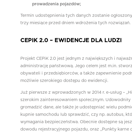
prowadzenia pojazdów;
Termin udostępnienia tych danych zostanie ogłoszony 
trzy miesiące przed dniem wdrożenia tych rozwiązań.
CEPIK 2.0 – EWIDENCJE DLA LUDZI
Projekt CEPiK 2.0 jest jednym z największych i najwa
administrację państwową. Jego celem jest m.in. stwor
obywateli i przedsiębiorców, a także zapewnienie po
możliwie szerokiego dostępu do ewidencji.
Już pierwsze z wprowadzonych w 2014 r. e-usług – „His
szerokim zainteresowaniem społecznym. Udowodniły 
gromadzić dane, ale także je udostępniać wielu podm
kupnie samochodu lub sprawdzić, czy np. autobus, kt
wymagania bezpieczeństwa. Obecnie dostępne są jeszcz
dowodu rejestracyjnego pojazdu, oraz „Punkty karne