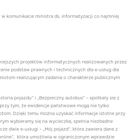
w komunikacie ministra ds. informatyzacji co najmniej
żniejszych projektów informatycznych realizowanych przez
zenie podstaw prawnych i technicznych dla e-usług dla
dmiotom realizującym zadania o charakterze publicznym
toria pojazdu” i „Bezpieczny autobus” – spotkały się z
przy tym, że ewidencje państwowe mogą nie tylko
iotom. Dzięki temu można uzyskać informacje istotne przy
órym wybieramy się na wycieczkę, spełnia niezbędne
e dwie e-usługi – „Mój pojazd”, która zawiera dane z
 online”, która umożliwia w ograniczonym wprawdzie