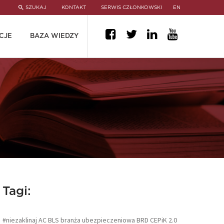
SZUKAJ
KONTAKT
SERWIS CZŁONKOWSKI
EN
CJE
BAZA WIEDZY
Tagi:
#niezaklinaj
AC
BLS
branża ubezpieczeniowa
BRD
CEPiK 2.0