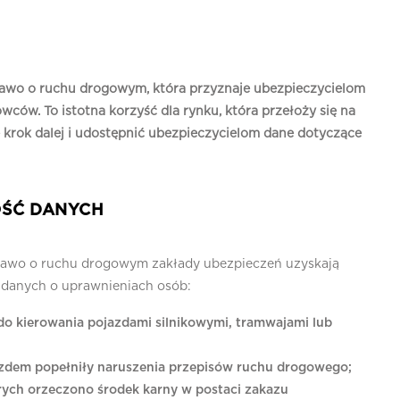
rawo o ruchu drogowym, która przyznaje ubezpieczycielom
rowców.
To istotna korzyść dla rynku, która przełoży się na
ze krok dalej i udostępnić ubezpieczycielom dane dotyczące
ŚĆ DANYCH
 Prawo o ruchu drogowym zakłady ubezpieczeń uzyskają
 danych o uprawnieniach osób:
do kierowania pojazdami silnikowymi, tramwajami lub
jazdem popełniły naruszenia przepisów ruchu drogowego;
rych orzeczono środek karny w postaci zakazu