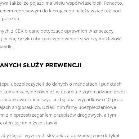
Bywa także, że pojazd ma wielu współwłaścicieli. Ponadto,
zeniem regresowym do kierującego należy wziąć też pod
 pojazdu.
anych z CEK o dane dotyczące uprawnień w znaczący
zą ocenę ryzyka ubezpieczeniowego i stworzy możliwość
kładki.
DANYCH SŁUŻY PREWENCJI
ępu ubezpieczycieli do danych o mandatach i punktach
enie komunikacyjne również w oparciu o zgromadzone przez
szacunkowo zmniejszyć liczbę ofiar wypadków o 10 proc.
ajach anglosaskich. Dzięki nim firmy ubezpieczeniowe
nym z nieprzestrzeganiem przepisów drogowych, a tym
oferując im niższe stawki.
o, aby ciężar wyższych składek za ubezpieczenie dotykał