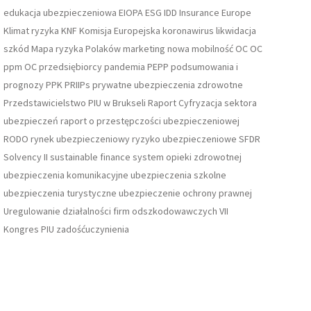
edukacja ubezpieczeniowa
EIOPA
ESG
IDD
Insurance Europe
Klimat ryzyka
KNF
Komisja Europejska
koronawirus
likwidacja
szkód
Mapa ryzyka Polaków
marketing
nowa mobilność
OC
OC
ppm
OC przedsiębiorcy
pandemia
PEPP
podsumowania i
prognozy
PPK
PRIIPs
prywatne ubezpieczenia zdrowotne
Przedstawicielstwo PIU w Brukseli
Raport Cyfryzacja sektora
ubezpieczeń
raport o przestępczości ubezpieczeniowej
RODO
rynek ubezpieczeniowy
ryzyko ubezpieczeniowe
SFDR
Solvency II
sustainable finance
system opieki zdrowotnej
ubezpieczenia komunikacyjne
ubezpieczenia szkolne
ubezpieczenia turystyczne
ubezpieczenie ochrony prawnej
Uregulowanie działalności firm odszkodowawczych
VII
Kongres PIU
zadośćuczynienia