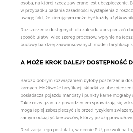
osoba, na której rzecz zawierane jest ubezpieczenie. 
w przypadku badania zasadności wystąpienia z roszc
uwagę fakt, że kierującym może być każdy użytkownik
Rozszerzenie dostępnych dla zakładu ubezpieczeń d
sposób ułatwi więc szereg procesów, wpłynie na leps
budowy bardziej zaawansowanych modeli taryfikacji s
A MOŻE KROK DALEJ? DOSTĘPNOŚĆ 
Bardzo dobrym rozwiązaniem byłoby poszerzenie dost
karnych. Możliwość taryfikacji składki za ubezpiecz
posiadacza pojazdu mandaty i punkty karne mogłaby 
Takie rozwiązania z powodzeniem sprawdzają się w kr
mogą lepiej zabezpieczyć się przed ryzykiem związa
samym odciążyć kierowców, którzy jeżdżą prawidłowo, 
Realizacja tego postulatu, w ocenie PIU, pozwoli na t