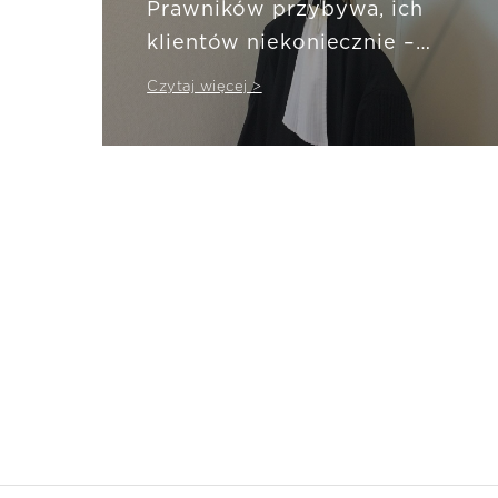
Prawników przybywa, ich
klientów niekoniecznie –
ubezpieczenie ochrony
Czytaj więcej >
prawnej może to zmienić