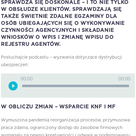
SPRAWDZA SIĘ DOSKONALE – I TO NIE TYLKO
W OBSŁUDZE KLIENTÓW. SPRAWDZAJĄ SIĘ
TAKŻE ŚWIETNIE ZDALNE EGZAMINY DLA
OSÓB UBIEGAJĄCYCH SIĘ O WYKONYWANIE
CZYNNOŚCI AGENCYJNYCH I SKŁADANIE
WNIOSKÓW O WPIS I ZMIANĘ WPISU DO
REJESTRU AGENTÓW.
Posłuchajcie podcastu – wyzwania dotyczące dystrybucji
ubezpieczeń:
Odtwarzacz
00:00
00:00
plików
dźwiękowych
W OBLICZU ZMIAN – WSPARCIE KNF I MF
Wymuszona pandemią reorganizacja procesów, przymusowa
praca zdalna, ograniczony dostęp do zasobów firmowych
wymagały na pewno kreatywności i odwagi w podejmowaniu