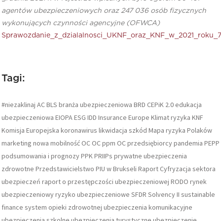
agentów ubezpieczeniowych oraz 247 036 osób fizycznych
wykonujących czynności agencyjne (OFWCA)
Sprawozdanie_z_dzialalnosci_UKNF_oraz_KNF_w_2021_roku_7
Tagi:
#niezaklinaj
AC
BLS
branża ubezpieczeniowa
BRD
CEPiK 2.0
edukacja
ubezpieczeniowa
EIOPA
ESG
IDD
Insurance Europe
Klimat ryzyka
KNF
Komisja Europejska
koronawirus
likwidacja szkód
Mapa ryzyka Polaków
marketing
nowa mobilność
OC
OC ppm
OC przedsiębiorcy
pandemia
PEPP
podsumowania i prognozy
PPK
PRIIPs
prywatne ubezpieczenia
zdrowotne
Przedstawicielstwo PIU w Brukseli
Raport Cyfryzacja sektora
ubezpieczeń
raport o przestępczości ubezpieczeniowej
RODO
rynek
ubezpieczeniowy
ryzyko ubezpieczeniowe
SFDR
Solvency II
sustainable
finance
system opieki zdrowotnej
ubezpieczenia komunikacyjne
ubezpieczenia szkolne
ubezpieczenia turystyczne
ubezpieczenie