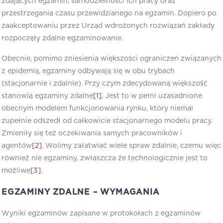
zdających egzamin, samodzielności ich pracy oraz
przestrzegania czasu przewidzianego na egzamin. Dopiero po
zaakceptowaniu przez Urząd wdrożonych rozwiązań zakłady
rozpoczęły zdalne egzaminowanie.
Obecnie, pomimo zniesienia większości ograniczeń związanych
z epidemią, egzaminy odbywają się w obu trybach
(stacjonarnie i zdalnie). Przy czym zdecydowaną większość
stanowią egzaminy zdalne
[1]
. Jest to w pełni uzasadnione
obecnym modelem funkcjonowania rynku, który niemal
zupełnie odszedł od całkowicie stacjonarnego modelu pracy.
Zmieniły się też oczekiwania samych pracowników i
agentów
[2]
. Wolimy załatwiać wiele spraw zdalnie, czemu więc
również nie egzaminy, zwłaszcza że technologicznie jest to
możliwe
[3]
.
EGZAMINY ZDALNE – WYMAGANIA
Wyniki egzaminów zapisane w protokołach z egzaminów