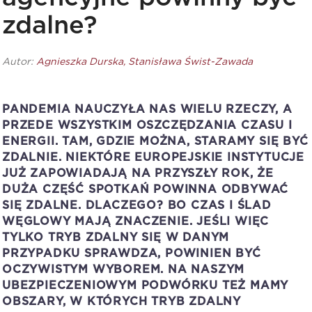
zdalne?
Autor:
Agnieszka Durska
, Stanisława Świst-Zawada
PANDEMIA NAUCZYŁA NAS WIELU RZECZY, A
PRZEDE WSZYSTKIM OSZCZĘDZANIA CZASU I
ENERGII. TAM, GDZIE MOŻNA, STARAMY SIĘ BYĆ
ZDALNIE. NIEKTÓRE EUROPEJSKIE INSTYTUCJE
JUŻ ZAPOWIADAJĄ NA PRZYSZŁY ROK, ŻE
DUŻA CZĘŚĆ SPOTKAŃ POWINNA ODBYWAĆ
SIĘ ZDALNE. DLACZEGO? BO CZAS I ŚLAD
WĘGLOWY MAJĄ ZNACZENIE. JEŚLI WIĘC
TYLKO TRYB ZDALNY SIĘ W DANYM
PRZYPADKU SPRAWDZA, POWINIEN BYĆ
OCZYWISTYM WYBOREM. NA NASZYM
UBEZPIECZENIOWYM PODWÓRKU TEŻ MAMY
OBSZARY, W KTÓRYCH TRYB ZDALNY