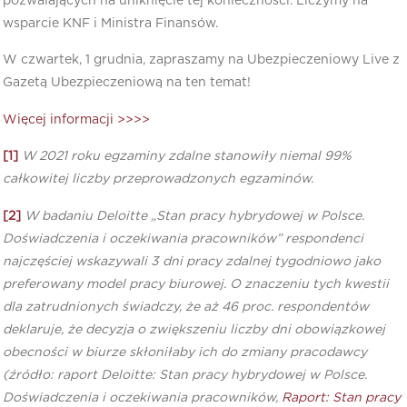
pozwalających na uniknięcie tej konieczności. Liczymy na
wsparcie KNF i Ministra Finansów.
W czwartek, 1 grudnia, zapraszamy na Ubezpieczeniowy Live z
Gazetą Ubezpieczeniową na ten temat!
Więcej informacji >>>>
[1]
W 2021 roku egzaminy zdalne stanowiły niemal 99%
całkowitej liczby przeprowadzonych egzaminów.
[
2
]
W badaniu Deloitte „Stan pracy hybrydowej w Polsce.
Doświadczenia i oczekiwania pracowników” respondenci
najczęściej wskazywali 3 dni pracy zdalnej tygodniowo jako
preferowany model pracy biurowej. O znaczeniu tych kwestii
dla zatrudnionych świadczy, że aż 46 proc. respondentów
deklaruje, że decyzja o zwiększeniu liczby dni obowiązkowej
obecności w biurze skłoniłaby ich do zmiany pracodawcy
(źródło: raport Deloitte: Stan pracy hybrydowej w Polsce.
Doświadczenia i oczekiwania pracowników,
Raport: Stan pracy