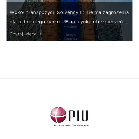
Wokół transpozycji Solvency II: nie ma zagrożenia
dla jednolitego rynku UE ani rynku ubezpieczeń w
Polsce
Czytaj więcej >