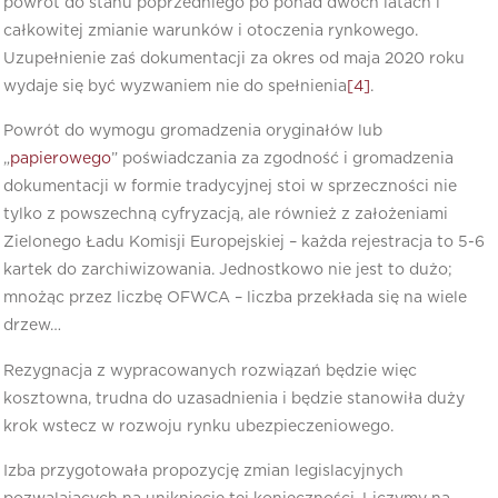
powrót do stanu poprzedniego po ponad dwóch latach i
całkowitej zmianie warunków i otoczenia rynkowego.
Uzupełnienie zaś dokumentacji za okres od maja 2020 roku
wydaje się być wyzwaniem nie do spełnienia
[4]
.
Powrót do wymogu gromadzenia oryginałów lub
„
papierowego
” poświadczania za zgodność i gromadzenia
dokumentacji w formie tradycyjnej stoi w sprzeczności nie
tylko z powszechną cyfryzacją, ale również z założeniami
Zielonego Ładu Komisji Europejskiej – każda rejestracja to 5-6
kartek do zarchiwizowania. Jednostkowo nie jest to dużo;
mnożąc przez liczbę OFWCA – liczba przekłada się na wiele
drzew…
Rezygnacja z wypracowanych rozwiązań będzie więc
kosztowna, trudna do uzasadnienia i będzie stanowiła duży
krok wstecz w rozwoju rynku ubezpieczeniowego.
Izba przygotowała propozycję zmian legislacyjnych