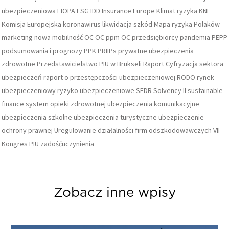
ubezpieczeniowa
EIOPA
ESG
IDD
Insurance Europe
Klimat ryzyka
KNF
Komisja Europejska
koronawirus
likwidacja szkód
Mapa ryzyka Polaków
marketing
nowa mobilność
OC
OC ppm
OC przedsiębiorcy
pandemia
PEPP
podsumowania i prognozy
PPK
PRIIPs
prywatne ubezpieczenia
zdrowotne
Przedstawicielstwo PIU w Brukseli
Raport Cyfryzacja sektora
ubezpieczeń
raport o przestępczości ubezpieczeniowej
RODO
rynek
ubezpieczeniowy
ryzyko ubezpieczeniowe
SFDR
Solvency II
sustainable
finance
system opieki zdrowotnej
ubezpieczenia komunikacyjne
ubezpieczenia szkolne
ubezpieczenia turystyczne
ubezpieczenie
ochrony prawnej
Uregulowanie działalności firm odszkodowawczych
VII
Kongres PIU
zadośćuczynienia
Zobacz inne wpisy