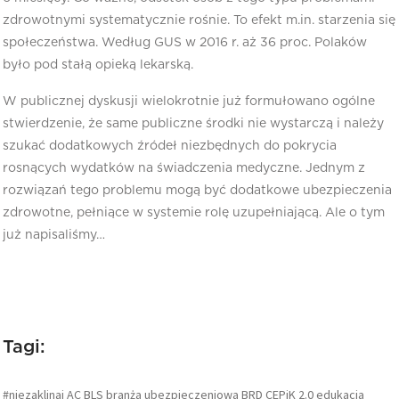
zdrowotnymi systematycznie rośnie. To efekt m.in. starzenia się
społeczeństwa. Według GUS w 2016 r. aż 36 proc. Polaków
było pod stałą opieką lekarską.
W publicznej dyskusji wielokrotnie już formułowano ogólne
stwierdzenie, że same publiczne środki nie wystarczą i należy
szukać dodatkowych źródeł niezbędnych do pokrycia
rosnących wydatków na świadczenia medyczne. Jednym z
rozwiązań tego problemu mogą być dodatkowe ubezpieczenia
zdrowotne, pełniące w systemie rolę uzupełniającą. Ale o tym
już napisaliśmy…
Tagi:
#niezaklinaj
AC
BLS
branża ubezpieczeniowa
BRD
CEPiK 2.0
edukacja