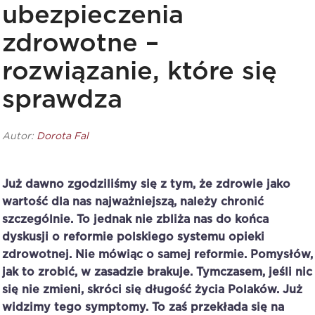
ubezpieczenia
zdrowotne –
rozwiązanie, które się
sprawdza
Autor:
Dorota Fal
Już dawno zgodziliśmy się z tym, że zdrowie jako
wartość dla nas najważniejszą, należ
y chroni
ć
szczególnie. To jednak nie zbliż
a nas do ko
ńca
dyskusji o reformie polskiego systemu opieki
zdrowotnej. Nie mówiąc o samej reformie. Pomysłów,
jak to zrobić, w zasadzie brakuje. Tymczasem, jeś
li nic
si
ę nie zmieni, skróci się długość życia Polaków. Już
widzimy tego symptomy. To zaś przekłada się na