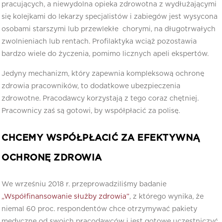
pracujących, a niewydolna opieka zdrowotna z wydłużającymi
się kolejkami do lekarzy specjalistów i zabiegów jest wysycona
osobami starszymi lub przewlekłe chorymi, na długotrwałych
zwolnieniach lub rentach. Profilaktyka wciąż pozostawia
bardzo wiele do życzenia, pomimo licznych apeli ekspertów.
Jedyny mechanizm, który zapewnia kompleksową ochronę
zdrowia pracowników, to dodatkowe ubezpieczenia
zdrowotne. Pracodawcy korzystają z tego coraz chętniej.
Pracownicy zaś są gotowi, by współpłacić za polisę.
CHCEMY WSPÓŁPŁACIĆ ZA EFEKTYWNĄ
OCHRONĘ ZDROWIA
We wrześniu 2018 r. przeprowadziliśmy badanie
„Współfinansowanie służby zdrowia”
, z którego wynika, że
niemal 60 proc. respondentów chce otrzymywać pakiety
medyczne od swoich pracodawców i jest gotowe uczestniczyć