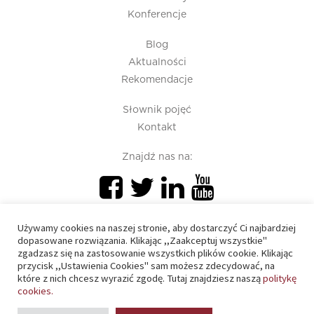
Konferencje
Blog
Aktualności
Rekomendacje
Słownik pojęć
Kontakt
Znajdź nas na:
Używamy cookies na naszej stronie, aby dostarczyć Ci najbardziej
dopasowane rozwiązania. Klikając ,,Zaakceptuj wszystkie"
zgadzasz się na zastosowanie wszystkich plików cookie. Klikając
przycisk ,,Ustawienia Cookies" sam możesz zdecydować, na
PIU 2020 © All right reserved
które z nich chcesz wyrazić zgodę. Tutaj znajdziesz naszą
politykę
cookies.
Polityka prywatności