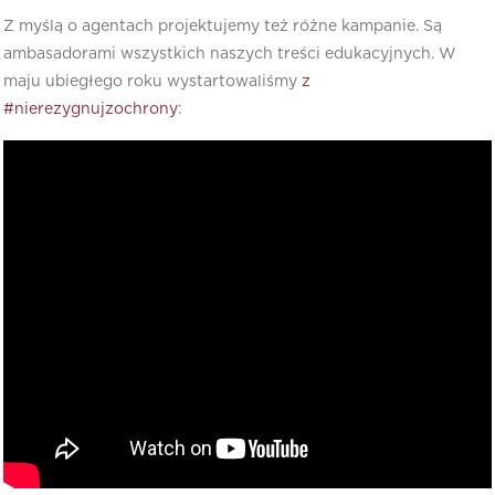
Z myślą o agentach projektujemy też różne kampanie. Są
ambasadorami wszystkich naszych treści edukacyjnych. W
maju ubiegłego roku wystartowaliśmy
z
#nierezygnujzochrony
: