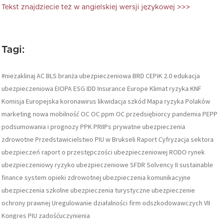
Tekst znajdziecie też w angielskiej wersji językowej >>>
Tagi:
#niezaklinaj
AC
BLS
branża ubezpieczeniowa
BRD
CEPiK 2.0
edukacja
ubezpieczeniowa
EIOPA
ESG
IDD
Insurance Europe
Klimat ryzyka
KNF
Komisja Europejska
koronawirus
likwidacja szkód
Mapa ryzyka Polaków
marketing
nowa mobilność
OC
OC ppm
OC przedsiębiorcy
pandemia
PEPP
podsumowania i prognozy
PPK
PRIIPs
prywatne ubezpieczenia
zdrowotne
Przedstawicielstwo PIU w Brukseli
Raport Cyfryzacja sektora
ubezpieczeń
raport o przestępczości ubezpieczeniowej
RODO
rynek
ubezpieczeniowy
ryzyko ubezpieczeniowe
SFDR
Solvency II
sustainable
finance
system opieki zdrowotnej
ubezpieczenia komunikacyjne
ubezpieczenia szkolne
ubezpieczenia turystyczne
ubezpieczenie
ochrony prawnej
Uregulowanie działalności firm odszkodowawczych
VII
Kongres PIU
zadośćuczynienia