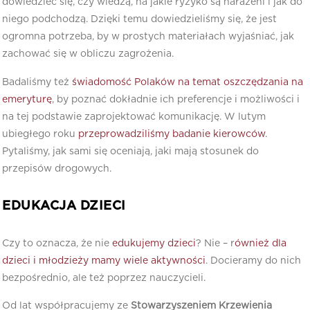
dowiedzieć się, czy wiedzą, na jakie ryzyko są narażeni i jak do
niego podchodzą. Dzięki temu dowiedzieliśmy się, że jest
ogromna potrzeba, by w prostych materiałach wyjaśniać, jak
zachować się w obliczu zagrożenia.
Badaliśmy też
świadomość Polaków na temat oszczędzania na
emeryturę
, by poznać dokładnie ich preferencje i możliwości i
na tej podstawie zaprojektować komunikację. W lutym
ubiegłego roku
przeprowadziliśmy badanie kierowców
.
Pytaliśmy, jak sami się oceniają, jaki mają stosunek do
przepisów drogowych.
EDUKACJA DZIECI
Czy to oznacza, że nie
edukujemy dzieci
? Nie – r
ównież dla
dzieci i młodzieży mamy wiele aktywności
. Docieramy do nich
bezpośrednio, ale też poprzez nauczycieli.
Od lat współpracujemy ze
Stowarzyszeniem Krzewienia