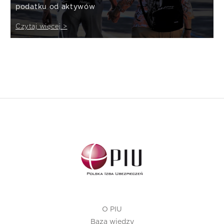
podatku od aktywów
Czytaj więcej >
O PIU
Baza wiedzy