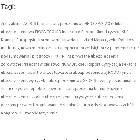
Tagi:
#niezaklinaj
AC
BLS
branża ubezpieczeniowa
BRD
CEPiK 2.0
edukacja
ubezpieczeniowa
EIOPA
ESG
IDD
Insurance Europe
Klimat ryzyka
KNF
Komisja Europejska
koronawirus
likwidacja szkód
Mapa ryzyka Polaków
marketing
nowa mobilność
OC
OC ppm
OC przedsiębiorcy
pandemia
PEPP
podsumowania i prognozy
PPK
PRIIPs
prywatne ubezpieczenia
zdrowotne
Przedstawicielstwo PIU w Brukseli
Raport Cyfryzacja sektora
ubezpieczeń
raport o przestępczości ubezpieczeniowej
RODO
rynek
ubezpieczeniowy
ryzyko ubezpieczeniowe
SFDR
Solvency II
sustainable
finance
system opieki zdrowotnej
ubezpieczenia komunikacyjne
ubezpieczenia szkolne
ubezpieczenia turystyczne
ubezpieczenie
ochrony prawnej
Uregulowanie działalności firm odszkodowawczych
VII
Kongres PIU
zadośćuczynienia