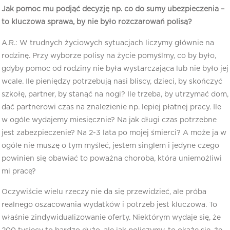
Jak pomoc mu podjąć decyzję np. co do sumy ubezpieczenia –
to kluczowa sprawa, by nie było rozczarowań polisą?
A.R.: W trudnych życiowych sytuacjach liczymy głównie na
rodzinę. Przy wyborze polisy na życie pomyślmy, co by było,
gdyby pomoc od rodziny nie była wystarczająca lub nie było jej
wcale. Ile pieniędzy potrzebują nasi bliscy, dzieci, by skończyć
szkołę, partner, by stanąć na nogi? Ile trzeba, by utrzymać dom,
dać partnerowi czas na znalezienie np. lepiej płatnej pracy. Ile
w ogóle wydajemy miesięcznie? Na jak długi czas potrzebne
jest zabezpieczenie? Na 2-3 lata po mojej śmierci? A może ja w
ogóle nie muszę o tym myśleć, jestem singlem i jedyne czego
powinien się obawiać to poważna choroba, która uniemożliwi
mi pracę?
Oczywiście wielu rzeczy nie da się przewidzieć, ale próba
realnego oszacowania wydatków i potrzeb jest kluczowa. To
właśnie zindywidualizowanie oferty. Niektórym wydaje się, że