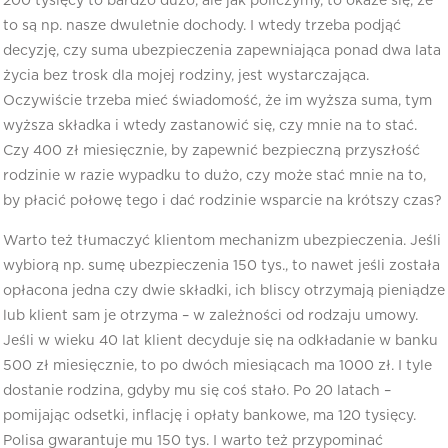
200 tysięcy to bardzo dużo, ale jak policzymy, to okaże się, że
to są np. nasze dwuletnie dochody. I wtedy trzeba podjąć
decyzję, czy suma ubezpieczenia zapewniająca ponad dwa lata
życia bez trosk dla mojej rodziny, jest wystarczająca.
Oczywiście trzeba mieć świadomość, że im wyższa suma, tym
wyższa składka i wtedy zastanowić się, czy mnie na to stać.
Czy 400 zł miesięcznie, by zapewnić bezpieczną przyszłość
rodzinie w razie wypadku to dużo, czy może stać mnie na to,
by płacić połowę tego i dać rodzinie wsparcie na krótszy czas?
Warto też tłumaczyć klientom mechanizm ubezpieczenia. Jeśli
wybiorą np. sumę ubezpieczenia 150 tys., to nawet jeśli została
opłacona jedna czy dwie składki, ich bliscy otrzymają pieniądze
lub klient sam je otrzyma – w zależności od rodzaju umowy.
Jeśli w wieku 40 lat klient decyduje się na odkładanie w banku
500 zł miesięcznie, to po dwóch miesiącach ma 1000 zł. I tyle
dostanie rodzina, gdyby mu się coś stało. Po 20 latach –
pomijając odsetki, inflację i opłaty bankowe, ma 120 tysięcy.
Polisa gwarantuje mu 150 tys. I warto też przypominać