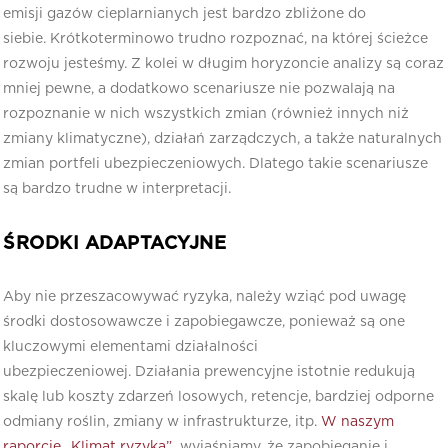
emisji gazów cieplarnianych jest bardzo zbliżone do
siebie. Krótkoterminowo trudno rozpoznać, na której ścieżce
rozwoju jesteśmy. Z kolei w długim horyzoncie analizy są coraz
mniej pewne, a dodatkowo scenariusze nie pozwalają na
rozpoznanie w nich wszystkich zmian (również innych niż
zmiany klimatyczne), działań zarządczych, a także naturalnych
zmian portfeli ubezpieczeniowych. Dlatego takie scenariusze
są bardzo trudne w interpretacji.
ŚRODKI ADAPTACYJNE
Aby nie przeszacowywać ryzyka, należy wziąć pod uwagę
środki dostosowawcze i zapobiegawcze, ponieważ są one
kluczowymi elementami działalności
ubezpieczeniowej. Działania prewencyjne istotnie redukują
skalę lub koszty zdarzeń losowych, retencje, bardziej odporne
odmiany roślin, zmiany w infrastrukturze, itp.
W naszym
raporcie „Klimat ryzyka”
wyjaśniamy, że zapobieganie i